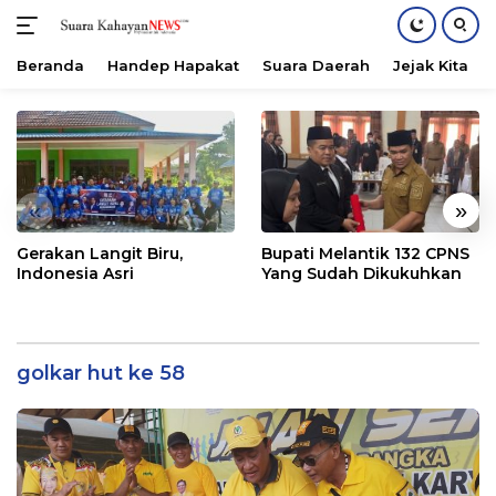
Beranda
Handep Hapakat
Suara Daerah
Jejak Kita
Langsung
ke
konten
«
»
Gerakan Langit Biru,
Bupati Melantik 132 CPNS
Indonesia Asri
Yang Sudah Dikukuhkan
golkar hut ke 58