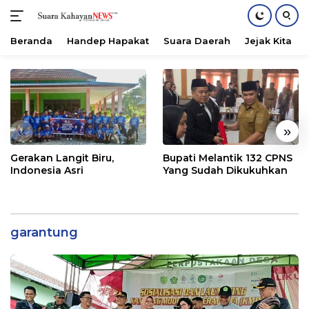
Beranda
Handep Hapakat
Suara Daerah
Jejak Kita
Langsung
ke
konten
«
»
Gerakan Langit Biru,
Bupati Melantik 132 CPNS
Indonesia Asri
Yang Sudah Dikukuhkan
garantung