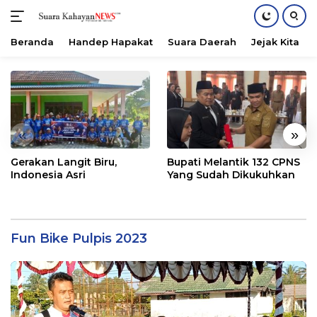
Beranda
Handep Hapakat
Suara Daerah
Jejak Kita
Langsung
ke
konten
«
»
Gerakan Langit Biru,
Bupati Melantik 132 CPNS
Indonesia Asri
Yang Sudah Dikukuhkan
Fun Bike Pulpis 2023