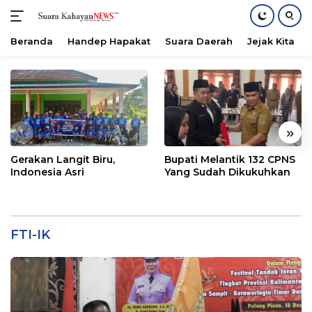
Beranda
Handep Hapakat
Suara Daerah
Jejak Kita
Langsung
ke
konten
«
»
Gerakan Langit Biru,
Bupati Melantik 132 CPNS
Indonesia Asri
Yang Sudah Dikukuhkan
FTI-IK