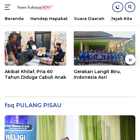
Beranda
Handep Hapakat
Suara Daerah
Jejak Kita
Langsung
ke
konten
«
»
Akibat Khilaf, Pria 60
Gerakan Langit Biru,
Tahun Diduga Cabuli Anak
Indonesia Asri
fsq PULANG PISAU