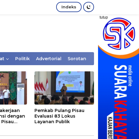
Indeks
tutup
at
Politik
Advertorial
Sorotan
akerjaan
Pemkab Pulang Pisau
nsi dengan
Evaluasi 83 Lokus
 Pisau
Layanan Publik
rtaan
tem Desa,
Rentan