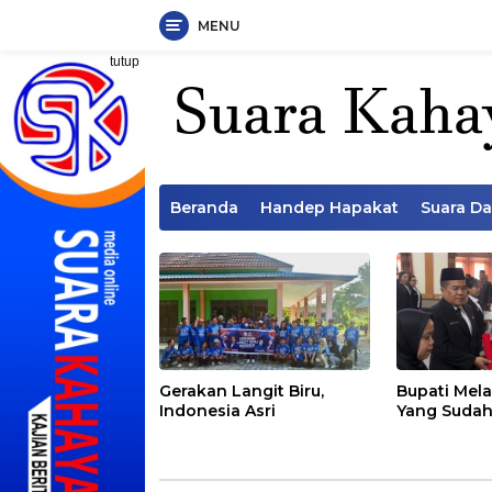
MENU
Langsung
tutup
ke
konten
Beranda
Handep Hapakat
Suara D
Gerakan Langit Biru,
Bupati Mela
Indonesia Asri
Yang Sudah