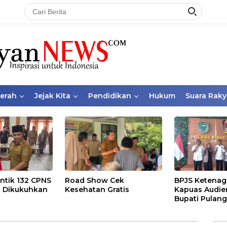
aerah
Jejak Kita
Pendidikan
Hukum
Suara Raky
ntik 132 CPNS
Road Show Cek
BPJS Ketenag
 Dikukuhkan
Kesehatan Gratis
Kapuas Audie
Bupati Pulang
Bahas Kepese
PKBU, Ekosis
dan Pekerja 