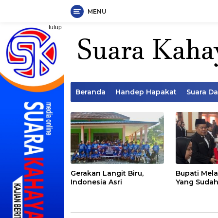
MENU
Langsung
tutup
ke
konten
Beranda
Handep Hapakat
Suara D
Gerakan Langit Biru,
Bupati Mela
Indonesia Asri
Yang Sudah