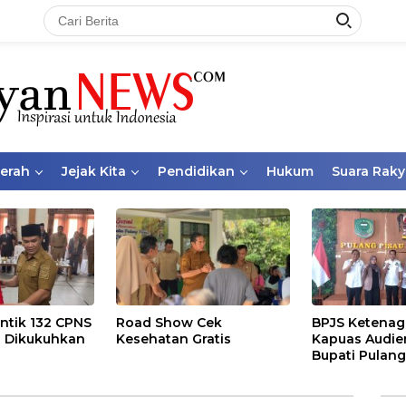
aerah
Jejak Kita
Pendidikan
Hukum
Suara Raky
ntik 132 CPNS
Road Show Cek
BPJS Ketenag
 Dikukuhkan
Kesehatan Gratis
Kapuas Audie
Bupati Pulang
Bahas Kepese
PKBU, Ekosis
dan Pekerja 