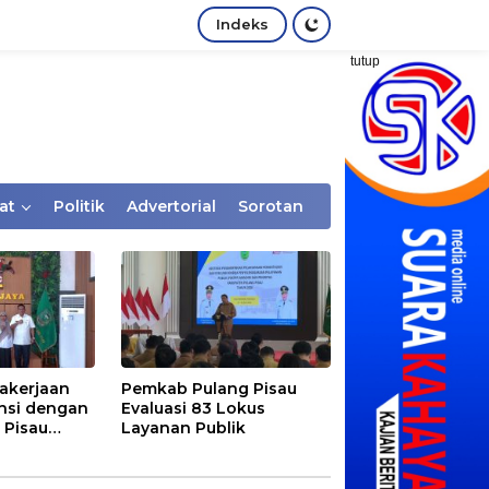
Indeks
tutup
at
Politik
Advertorial
Sorotan
akerjaan
Pemkab Pulang Pisau
nsi dengan
Evaluasi 83 Lokus
 Pisau
Layanan Publik
rtaan
tem Desa,
Rentan