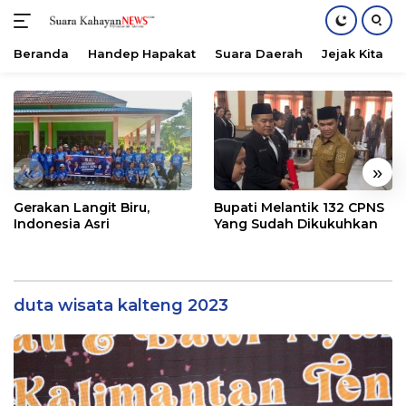
Beranda
Handep Hapakat
Suara Daerah
Jejak Kita
Langsung
ke
konten
«
»
Gerakan Langit Biru,
Bupati Melantik 132 CPNS
Indonesia Asri
Yang Sudah Dikukuhkan
duta wisata kalteng 2023