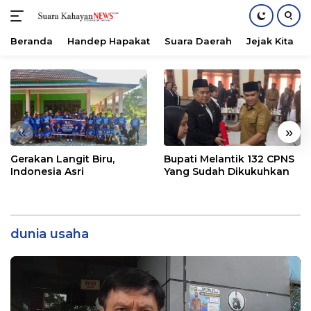
Beranda
Handep Hapakat
Suara Daerah
Jejak Kita
Langsung
ke
konten
«
»
Gerakan Langit Biru,
Bupati Melantik 132 CPNS
Indonesia Asri
Yang Sudah Dikukuhkan
dunia usaha