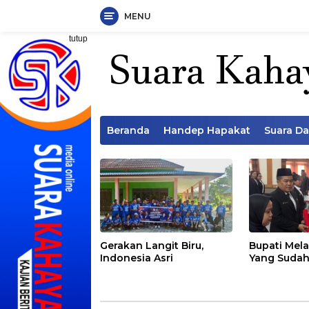
MENU
Langsung
tutup
ke
konten
Beranda
Handep Hapakat
Suara D
Gerakan Langit Biru,
Bupati Mela
Indonesia Asri
Yang Sudah