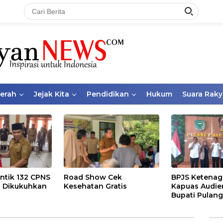
aerah
Jejak Kita
Pendidikan
Hukum
Suara Raky
ntik 132 CPNS
Road Show Cek
BPJS Ketenag
 Dikukuhkan
Kesehatan Gratis
Kapuas Audie
Bupati Pulang
Bahas Kepese
PKBU, Ekosis
dan Pekerja 