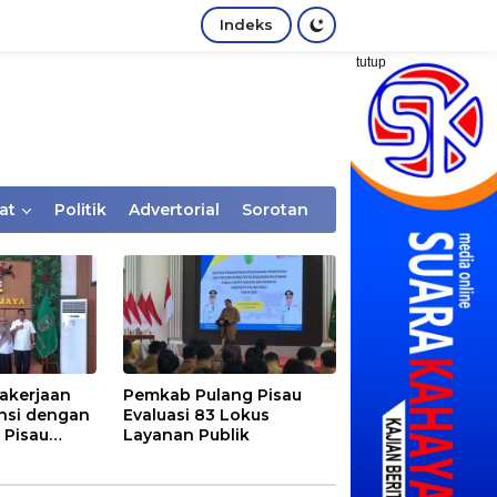
Indeks
tutup
at
Politik
Advertorial
Sorotan
akerjaan
Pemkab Pulang Pisau
nsi dengan
Evaluasi 83 Lokus
 Pisau
Layanan Publik
rtaan
tem Desa,
Rentan