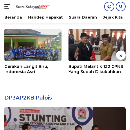
Beranda
Handep Hapakat
Suara Daerah
Jejak Kita
Langsung
ke
konten
«
»
Gerakan Langit Biru,
Bupati Melantik 132 CPNS
Indonesia Asri
Yang Sudah Dikukuhkan
DP3AP2KB Pulpis