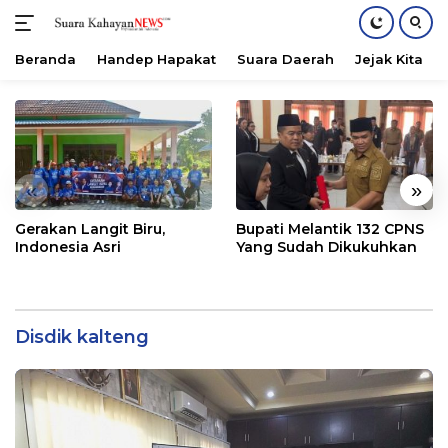
Beranda
Handep Hapakat
Suara Daerah
Jejak Kita
Langsung
ke
konten
«
»
Gerakan Langit Biru,
Bupati Melantik 132 CPNS
Indonesia Asri
Yang Sudah Dikukuhkan
Disdik kalteng