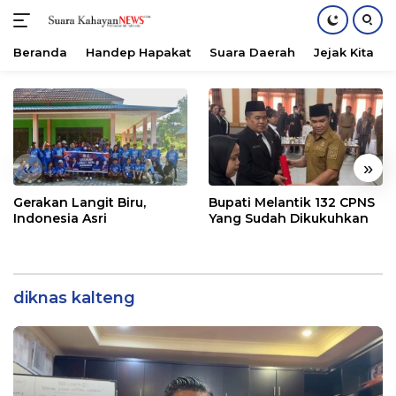
Beranda
Handep Hapakat
Suara Daerah
Jejak Kita
Langsung
ke
konten
«
»
Gerakan Langit Biru,
Bupati Melantik 132 CPNS
Indonesia Asri
Yang Sudah Dikukuhkan
diknas kalteng