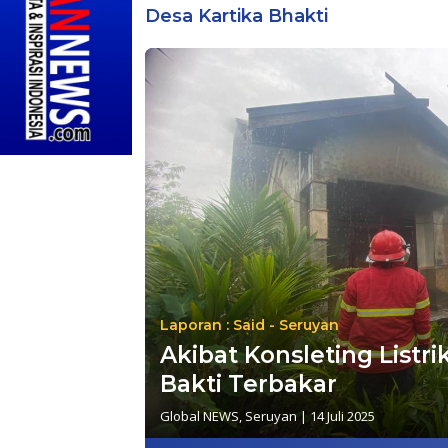
Desa Kartika Bhakti
Laporan : Said - Seruyan
Akibat Konsleting Listri
Bakti Terbakar
Global NEWS
,
Seruyan
|
14 Juli 2025