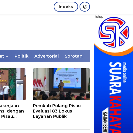
Indeks
tutup
at
Politik
Advertorial
Sorotan
akerjaan
Pemkab Pulang Pisau
nsi dengan
Evaluasi 83 Lokus
 Pisau
Layanan Publik
rtaan
tem Desa,
Rentan