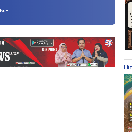
mbuh
Hi