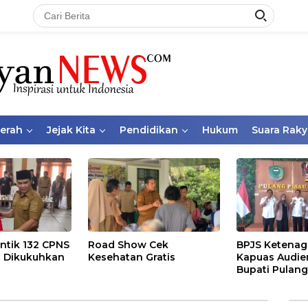
aerah
Jejak Kita
Pendidikan
Hukum
Suara Raky
ntik 132 CPNS
Road Show Cek
BPJS Ketenag
 Dikukuhkan
Kesehatan Gratis
Kapuas Audie
Bupati Pulang
Bahas Kepese
PKBU, Ekosis
dan Pekerja 