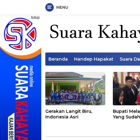
MENU
Langsung
tutup
ke
konten
Beranda
Handep Hapakat
Suara D
Gerakan Langit Biru,
Bupati Mela
Indonesia Asri
Yang Sudah