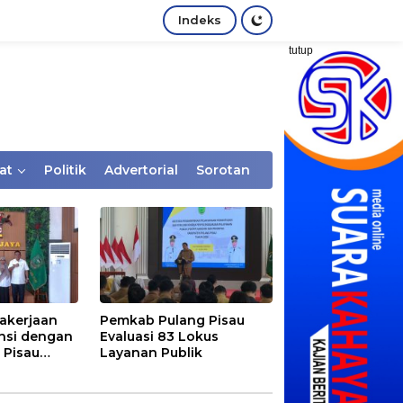
Indeks
tutup
at
Politik
Advertorial
Sorotan
akerjaan
Pemkab Pulang Pisau
nsi dengan
Evaluasi 83 Lokus
 Pisau
Layanan Publik
rtaan
tem Desa,
Rentan