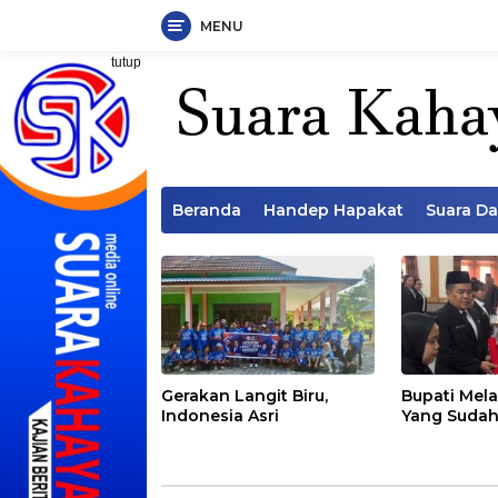
MENU
Langsung
tutup
ke
konten
Beranda
Handep Hapakat
Suara D
Gerakan Langit Biru,
Bupati Mela
Indonesia Asri
Yang Sudah