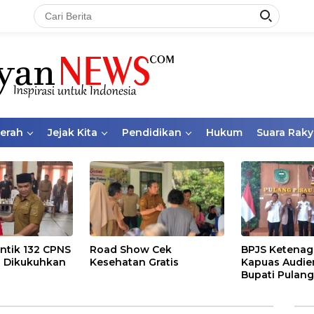
aerah
Jejak Kita
Pendidikan
Hukum
Suara Raky
ntik 132 CPNS
Road Show Cek
BPJS Ketenag
 Dikukuhkan
Kesehatan Gratis
Kapuas Audie
Bupati Pulang
Bahas Kepese
PKBU, Ekosis
dan Pekerja 