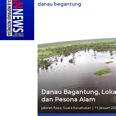
danau begantung
Danau Bagantung, Loka
dan Pesona Alam
Jabiren Raya
,
Suara Kecamatan
|
11 Januari 20