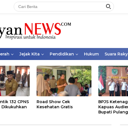
aerah
Jejak Kita
Pendidikan
Hukum
Suara Raky
ntik 132 CPNS
Road Show Cek
BPJS Ketenag
 Dikukuhkan
Kesehatan Gratis
Kapuas Audie
Bupati Pulang
Bahas Kepese
PKBU, Ekosis
dan Pekerja 