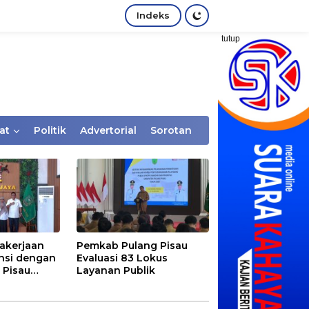
Indeks
tutup
at
Politik
Advertorial
Sorotan
akerjaan
Pemkab Pulang Pisau
nsi dengan
Evaluasi 83 Lokus
 Pisau
Layanan Publik
rtaan
tem Desa,
Rentan