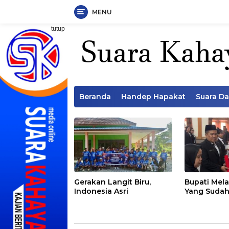
MENU
Langsung
tutup
ke
konten
Beranda
Handep Hapakat
Suara D
Gerakan Langit Biru,
Bupati Mela
Indonesia Asri
Yang Sudah