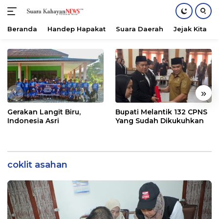
Beranda
Handep Hapakat
Suara Daerah
Jejak Kita
Langsung
ke
konten
«
»
Gerakan Langit Biru,
Bupati Melantik 132 CPNS
Indonesia Asri
Yang Sudah Dikukuhkan
coklit asahan