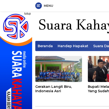
MENU
Langsung
tutup
ke
konten
Beranda
Handep Hapakat
Suara D
Gerakan Langit Biru,
Bupati Mela
Indonesia Asri
Yang Sudah