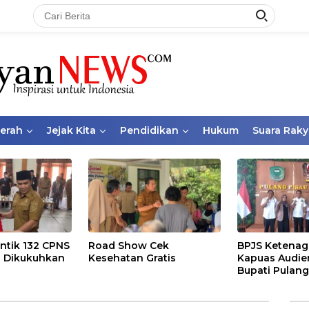
aerah
Jejak Kita
Pendidikan
Hukum
Suara Raky
ntik 132 CPNS
Road Show Cek
BPJS Ketenag
 Dikukuhkan
Kesehatan Gratis
Kapuas Audie
Bupati Pulang
Bahas Kepese
PKBU, Ekosis
dan Pekerja 