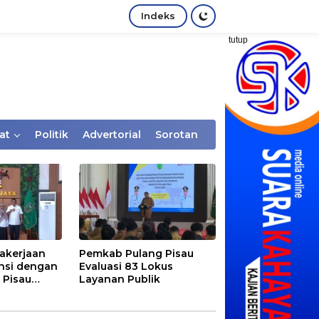
Indeks
tutup
at
Politik
Advertorial
Sorotan
akerjaan
Pemkab Pulang Pisau
nsi dengan
Evaluasi 83 Lokus
 Pisau
Layanan Publik
rtaan
tem Desa,
Rentan