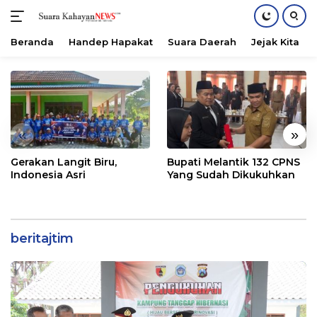
Beranda
Handep Hapakat
Suara Daerah
Jejak Kita
Langsung
ke
konten
«
»
Gerakan Langit Biru,
Bupati Melantik 132 CPNS
Indonesia Asri
Yang Sudah Dikukuhkan
beritajtim