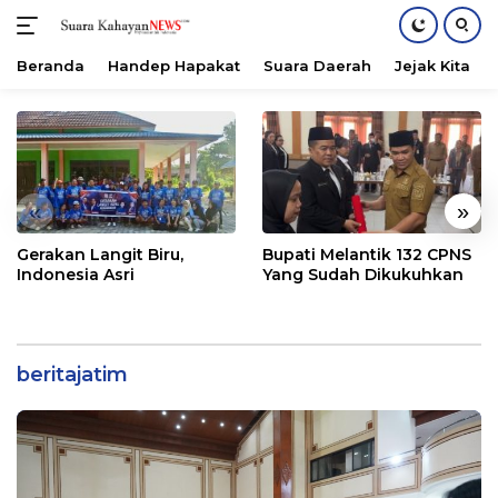
Beranda
Handep Hapakat
Suara Daerah
Jejak Kita
Langsung
ke
konten
«
»
Gerakan Langit Biru,
Bupati Melantik 132 CPNS
Indonesia Asri
Yang Sudah Dikukuhkan
beritajatim