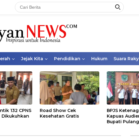
aerah
Jejak Kita
Pendidikan
Hukum
Suara Raky
ntik 132 CPNS
Road Show Cek
BPJS Ketenag
 Dikukuhkan
Kesehatan Gratis
Kapuas Audie
Bupati Pulang
Bahas Kepese
PKBU, Ekosis
dan Pekerja 