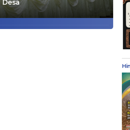
a Desa
Hi