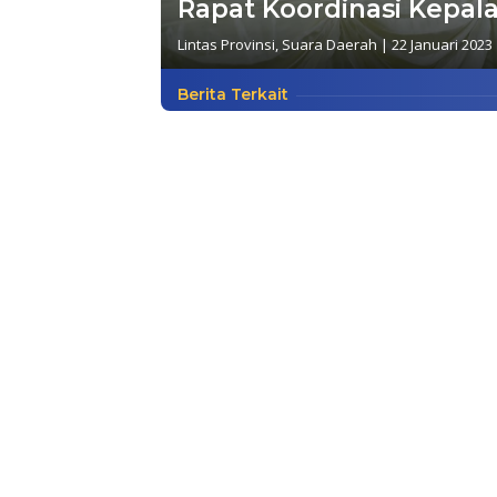
Rapat Koordinasi Kepal
Lintas Provinsi
,
Suara Daerah
|
22 Januari 2023
Berita Terkait