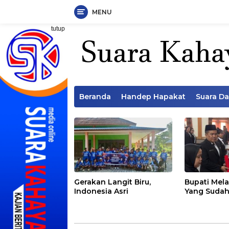
MENU
Langsung
tutup
ke
konten
Beranda
Handep Hapakat
Suara D
Gerakan Langit Biru,
Bupati Mela
Indonesia Asri
Yang Sudah