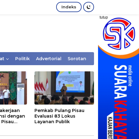
Indeks
tutup
at
Politik
Advertorial
Sorotan
akerjaan
Pemkab Pulang Pisau
nsi dengan
Evaluasi 83 Lokus
 Pisau
Layanan Publik
rtaan
tem Desa,
Rentan