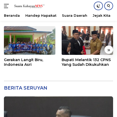
Beranda
Handep Hapakat
Suara Daerah
Jejak Kita
Langsung
ke
konten
«
»
Gerakan Langit Biru,
Bupati Melantik 132 CPNS
Indonesia Asri
Yang Sudah Dikukuhkan
BERITA SERUYAN