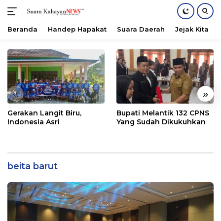
Beranda
Handep Hapakat
Suara Daerah
Jejak Kita
Langsung
ke
konten
«
»
Gerakan Langit Biru,
Bupati Melantik 132 CPNS
Indonesia Asri
Yang Sudah Dikukuhkan
beita barut