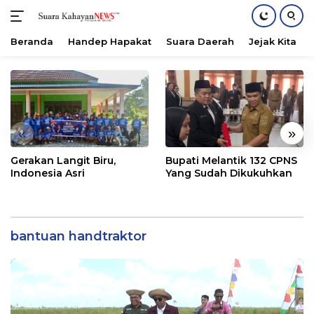
Beranda
Handep Hapakat
Suara Daerah
Jejak Kita
Langsung
ke
konten
«
»
Gerakan Langit Biru,
Bupati Melantik 132 CPNS
Indonesia Asri
Yang Sudah Dikukuhkan
bantuan handtraktor