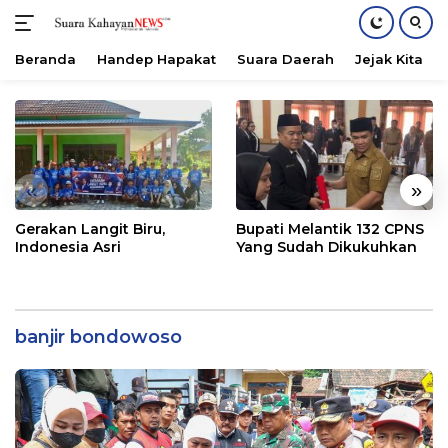
Beranda
Handep Hapakat
Suara Daerah
Jejak Kita
Langsung
ke
konten
«
»
Gerakan Langit Biru,
Bupati Melantik 132 CPNS
Indonesia Asri
Yang Sudah Dikukuhkan
banjir bondowoso