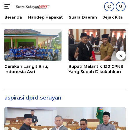
Beranda
Handep Hapakat
Suara Daerah
Jejak Kita
Langsung
ke
konten
«
»
Gerakan Langit Biru,
Bupati Melantik 132 CPNS
Indonesia Asri
Yang Sudah Dikukuhkan
aspirasi dprd seruyan