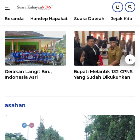
Beranda
Handep Hapakat
Suara Daerah
Jejak Kita
Langsung
ke
konten
«
»
Gerakan Langit Biru,
Bupati Melantik 132 CPNS
Indonesia Asri
Yang Sudah Dikukuhkan
asahan