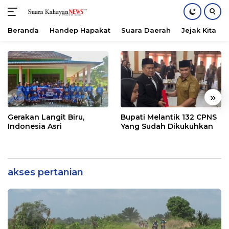
Beranda
Handep Hapakat
Suara Daerah
Jejak Kita
Langsung
ke
konten
«
»
Gerakan Langit Biru,
Bupati Melantik 132 CPNS
Indonesia Asri
Yang Sudah Dikukuhkan
akses pertanian