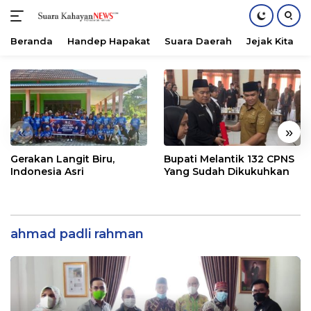
Beranda
Handep Hapakat
Suara Daerah
Jejak Kita
Langsung
ke
konten
«
»
Gerakan Langit Biru,
Bupati Melantik 132 CPNS
Indonesia Asri
Yang Sudah Dikukuhkan
ahmad padli rahman