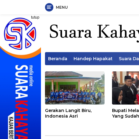
MENU
Langsung
tutup
ke
konten
Beranda
Handep Hapakat
Suara D
Gerakan Langit Biru,
Bupati Mela
Indonesia Asri
Yang Sudah