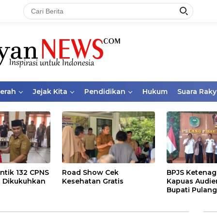
aerah
Jejak Kita
Pendidikan
Hukum
Suara Raky
ntik 132 CPNS
Road Show Cek
BPJS Ketenag
 Dikukuhkan
Kesehatan Gratis
Kapuas Audie
Bupati Pulang
Bahas Kepese
PKBU, Ekosis
dan Pekerja 