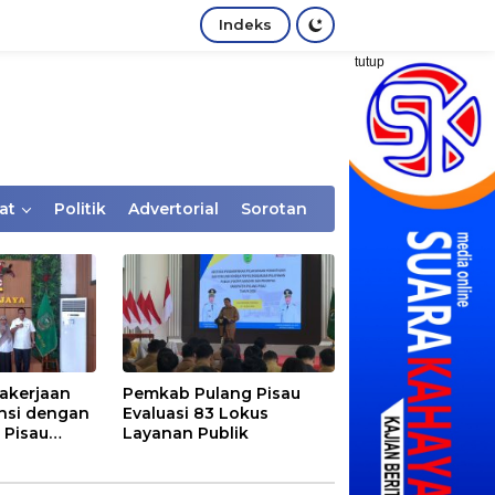
Indeks
tutup
at
Politik
Advertorial
Sorotan
akerjaan
Pemkab Pulang Pisau
nsi dengan
Evaluasi 83 Lokus
 Pisau
Layanan Publik
rtaan
tem Desa,
Rentan