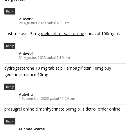
Reply
Zuxwtv
29 Agustus 2023 pukul 4:55 am
cost meloset 3 mg
meloset for sale online
danazol 100mg uk
Reply
Anbwbf
31 Agustus 2023 pukul 7:10 pm
dydrogesterone 10 mg tablet
pill empagliflozin 10mg
buy
generic jardiance 10mg
Reply
Aubvhu
1 September 2023 pukul 11:24 pm
prasugrel online
dimenhydrinate 50mg pills
detrol order online
Reply
Michaelwarse