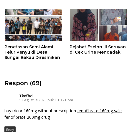
Bahas Kepesertaan PKBU,
Ekosistem Desa, dan
Pekerja Rentan
Penetasan Semi Alami
Pejabat Eselon III Seruyan
Telur Penyu di Desa
di Cek Urine Mendadak
Sungai Bakau Diresmikan
Respon (69)
Tkefbd
12 Agustus 2023 pukul 10:21 pm
buy tricor 160mg without prescription
fenofibrate 160mg sale
fenofibrate 200mg drug
Reply