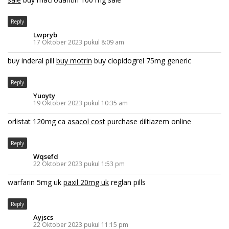
Reply
Lwpryb
17 Oktober 2023 pukul 8:09 am
buy inderal pill
buy motrin
buy clopidogrel 75mg generic
Reply
Yuoyty
19 Oktober 2023 pukul 10:35 am
orlistat 120mg ca
asacol cost
purchase diltiazem online
Reply
Wqsefd
22 Oktober 2023 pukul 1:53 pm
warfarin 5mg uk
paxil 20mg uk
reglan pills
Reply
Ayjscs
22 Oktober 2023 pukul 11:15 pm