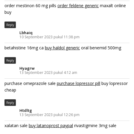
order mestinon 60 mg pills
order feldene generic
maxalt online
buy
Reply
Lbhaiq
10 September 2023 pukul 11:38 pm
betahistine 16mg ca
buy haldol generic
oral benemid 500mg
Reply
Hyagrw
13 September 2023 pukul 4:12 am
purchase omeprazole sale
purchase lopressor pill
buy lopressor
cheap
Reply
Htdltg
13 September 2023 pukul 12:26 pm
xalatan sale
buy latanoprost paypal
rivastigmine 3mg sale