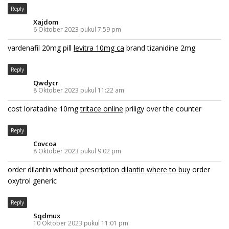
Reply
Xajdom
6 Oktober 2023 pukul 7:59 pm
vardenafil 20mg pill
levitra 10mg ca
brand tizanidine 2mg
Reply
Qwdycr
8 Oktober 2023 pukul 11:22 am
cost loratadine 10mg
tritace online
priligy over the counter
Reply
Covcoa
8 Oktober 2023 pukul 9:02 pm
order dilantin without prescription
dilantin where to buy
order
oxytrol generic
Reply
Sqdmux
10 Oktober 2023 pukul 11:01 pm