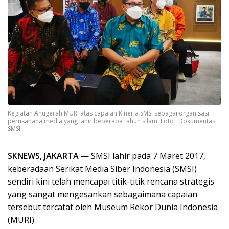
Kegiatan Anugerah MURI atas capaian Kinerja SMSI sebagai organisasi
perusahana media yang lahir beberapa tahun silam. Foto : Dokumentasi
SMSI
SKNEWS, JAKARTA
— SMSI lahir pada 7 Maret 2017,
keberadaan Serikat Media Siber Indonesia (SMSI)
sendiri kini telah mencapai titik-titik rencana strategis
yang sangat mengesankan sebagaimana capaian
tersebut tercatat oleh Museum Rekor Dunia Indonesia
(MURI).