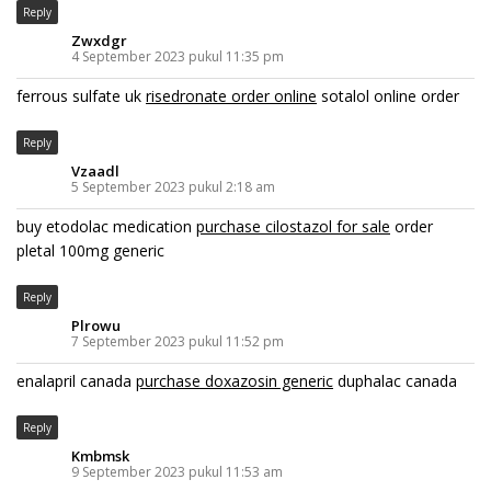
Reply
Zwxdgr
4 September 2023 pukul 11:35 pm
ferrous sulfate uk
risedronate order online
sotalol online order
Reply
Vzaadl
5 September 2023 pukul 2:18 am
buy etodolac medication
purchase cilostazol for sale
order
pletal 100mg generic
Reply
Plrowu
7 September 2023 pukul 11:52 pm
enalapril canada
purchase doxazosin generic
duphalac canada
Reply
Kmbmsk
9 September 2023 pukul 11:53 am