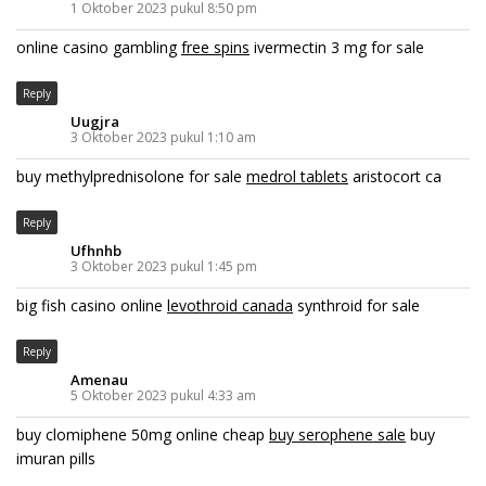
1 Oktober 2023 pukul 8:50 pm
online casino gambling
free spins
ivermectin 3 mg for sale
Reply
Uugjra
3 Oktober 2023 pukul 1:10 am
buy methylprednisolone for sale
medrol tablets
aristocort ca
Reply
Ufhnhb
3 Oktober 2023 pukul 1:45 pm
big fish casino online
levothroid canada
synthroid for sale
Reply
Amenau
5 Oktober 2023 pukul 4:33 am
buy clomiphene 50mg online cheap
buy serophene sale
buy
imuran pills