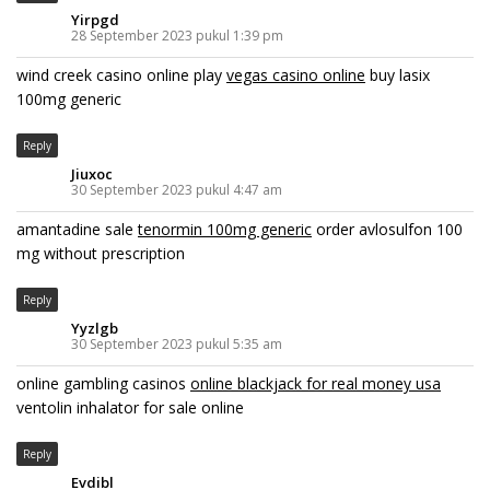
Yirpgd
28 September 2023 pukul 1:39 pm
wind creek casino online play
vegas casino online
buy lasix
100mg generic
Reply
Jiuxoc
30 September 2023 pukul 4:47 am
amantadine sale
tenormin 100mg generic
order avlosulfon 100
mg without prescription
Reply
Yyzlgb
30 September 2023 pukul 5:35 am
online gambling casinos
online blackjack for real money usa
ventolin inhalator for sale online
Reply
Evdibl