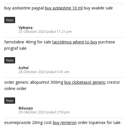
buy azelastine paypal
buy azelastine 10 ml
buy avalide sale
Reply
Vpbqna
25 Oktober 2023 pukul 11:21 pm
famotidine 40mg for sale
tacrolimus where to buy
purchase
prograf sale
Reply
Azltsl
28 Oktober 2023 pukul 5:41 am
order generic allopurinol 300mg
buy clobetasol generic
crestor
online order
Reply
Bduuqo
28 Oktober 2023 pukul 2:59 pm
esomeprazole 20mg cost
buy remeron
order topamax for sale