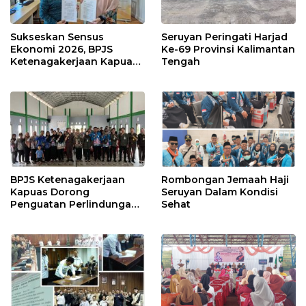
Sukseskan Sensus
Seruyan Peringati Harjad
Ekonomi 2026, BPJS
Ke-69 Provinsi Kalimantan
Ketenagakerjaan Kapuas
Tengah
dan BPS Lindungi Ribuan
Petugas Lapangan
BPJS Ketenagakerjaan
Rombongan Jemaah Haji
Kapuas Dorong
Seruyan Dalam Kondisi
Penguatan Perlindungan
Sehat
Jaminan Sosial bagi
Perangkat Desa