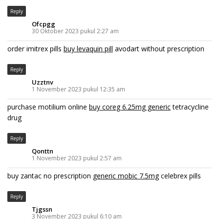
Reply
Ofcpgg
30 Oktober 2023 pukul 2:27 am
order imitrex pills
buy levaquin pill
avodart without prescription
Reply
Uzztnv
1 November 2023 pukul 12:35 am
purchase motilium online
buy coreg 6.25mg generic
tetracycline
drug
Reply
Qonttn
1 November 2023 pukul 2:57 am
buy zantac no prescription
generic mobic 7.5mg
celebrex pills
Reply
Tjgssn
3 November 2023 pukul 6:10 am