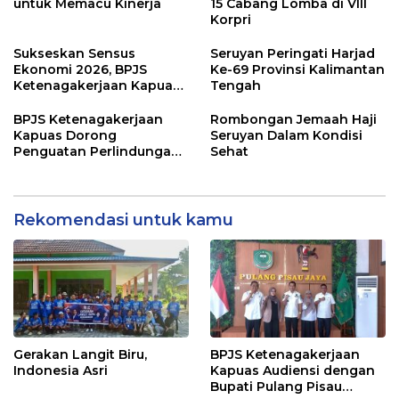
untuk Memacu Kinerja
15 Cabang Lomba di VIII
Korpri
Sukseskan Sensus
Seruyan Peringati Harjad
Ekonomi 2026, BPJS
Ke-69 Provinsi Kalimantan
Ketenagakerjaan Kapuas
Tengah
dan BPS Lindungi Ribuan
Petugas Lapangan
BPJS Ketenagakerjaan
Rombongan Jemaah Haji
Kapuas Dorong
Seruyan Dalam Kondisi
Penguatan Perlindungan
Sehat
Jaminan Sosial bagi
Perangkat Desa
Rekomendasi untuk kamu
Gerakan Langit Biru,
BPJS Ketenagakerjaan
Indonesia Asri
Kapuas Audiensi dengan
Bupati Pulang Pisau