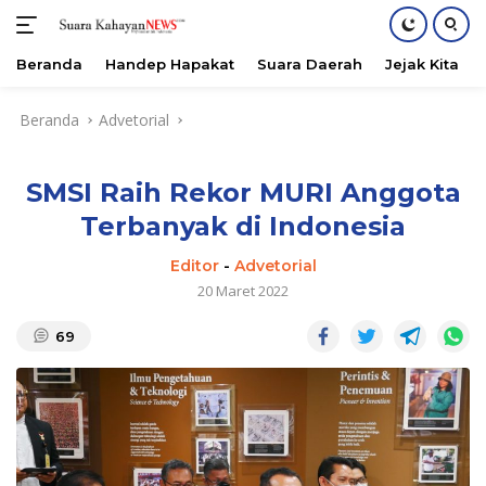
Beranda
Handep Hapakat
Suara Daerah
Jejak Kita
Langsung
Beranda
Advetorial
ke
konten
SMSI Raih Rekor MURI Anggota
Terbanyak di Indonesia
Editor
-
Advetorial
20 Maret 2022
69