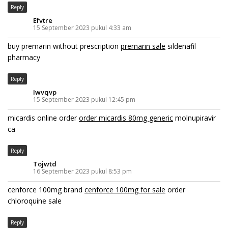
Reply
Efvtre
15 September 2023 pukul 4:33 am
buy premarin without prescription
premarin sale
sildenafil
pharmacy
Reply
Iwvqvp
15 September 2023 pukul 12:45 pm
micardis online order
order micardis 80mg generic
molnupiravir
ca
Reply
Tojwtd
16 September 2023 pukul 8:53 pm
cenforce 100mg brand
cenforce 100mg for sale
order
chloroquine sale
Reply