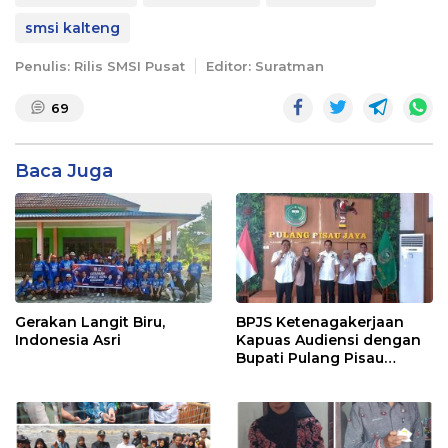
smsi kalteng
Penulis: Rilis SMSI Pusat
Editor: Suratman
69
Baca Juga
Gerakan Langit Biru,
BPJS Ketenagakerjaan
Indonesia Asri
Kapuas Audiensi dengan
Bupati Pulang Pisau
Bahas Kepesertaan PKBU,
Ekosistem Desa, dan
Pekerja Rentan