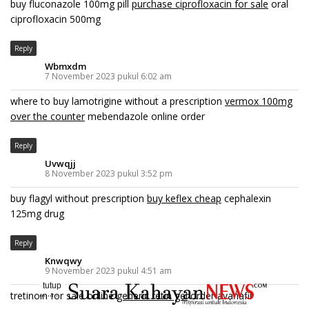
buy fluconazole 100mg pill
purchase ciprofloxacin for sale
oral
ciprofloxacin 500mg
Reply
Wbmxdm
7 November 2023 pukul 6:02 am
where to buy lamotrigine without a prescription
vermox 100mg
over the counter
mebendazole online order
Reply
Uvwqjj
8 November 2023 pukul 3:52 pm
buy flagyl without prescription
buy keflex cheap
cephalexin
125mg drug
Reply
Knwqwy
9 November 2023 pukul 4:51 am
tutup
..........
tretinoin for sale online
generic retin gel
order avanafil