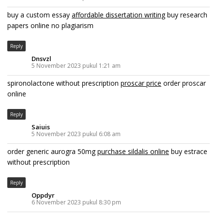
buy a custom essay
affordable dissertation writing
buy research
papers online no plagiarism
Reply
Dnsvzl
5 November 2023 pukul 1:21 am
spironolactone without prescription
proscar price
order proscar
online
Reply
Saiuis
5 November 2023 pukul 6:08 am
order generic aurogra 50mg
purchase sildalis online
buy estrace
without prescription
Reply
Oppdyr
6 November 2023 pukul 8:30 pm