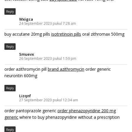
Reply
Wxigca
24 September 2023 pukul 7:28 am
buy accutane 20mg pills
isotretinoin pills
oral zithromax 500mg
Reply
Smuevx
26 September 2023 pukul 1:59 pm
order azithromycin pill
brand azithromycin
order generic
neurontin 600mg
Reply
Lizqnf
27 September 2023 pukul 12:34 am
order pantoprazole generic
order phenazopyridine 200 mg
generic
where to buy phenazopyridine without a prescription
Reply