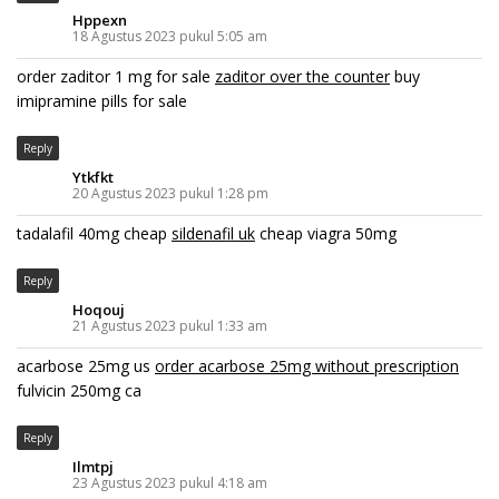
Hppexn
18 Agustus 2023 pukul 5:05 am
order zaditor 1 mg for sale
zaditor over the counter
buy
imipramine pills for sale
Reply
Ytkfkt
20 Agustus 2023 pukul 1:28 pm
tadalafil 40mg cheap
sildenafil uk
cheap viagra 50mg
Reply
Hoqouj
21 Agustus 2023 pukul 1:33 am
acarbose 25mg us
order acarbose 25mg without prescription
fulvicin 250mg ca
Reply
Ilmtpj
23 Agustus 2023 pukul 4:18 am