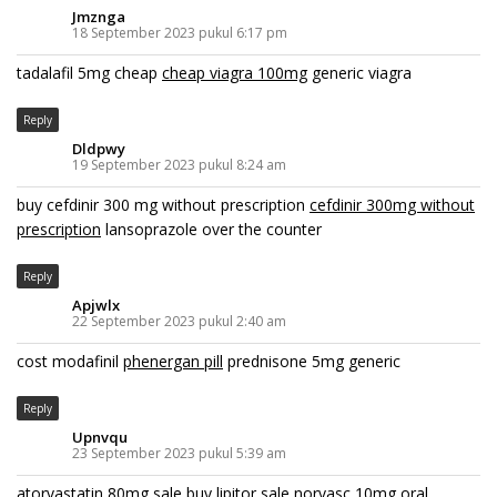
Jmznga
18 September 2023 pukul 6:17 pm
tadalafil 5mg cheap
cheap viagra 100mg
generic viagra
Reply
Dldpwy
19 September 2023 pukul 8:24 am
buy cefdinir 300 mg without prescription
cefdinir 300mg without
prescription
lansoprazole over the counter
Reply
Apjwlx
22 September 2023 pukul 2:40 am
cost modafinil
phenergan pill
prednisone 5mg generic
Reply
Upnvqu
23 September 2023 pukul 5:39 am
atorvastatin 80mg sale
buy lipitor sale
norvasc 10mg oral