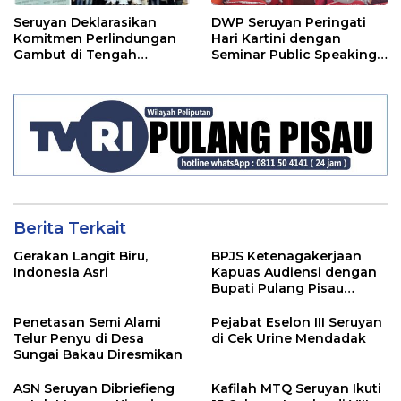
Seruyan Deklarasikan
DWP Seruyan Peringati
Komitmen Perlindungan
Hari Kartini dengan
Gambut di Tengah
Seminar Public Speaking
Ancaman El Nino
Menginspirasi Kaum
Perempuan
Berita Terkait
Gerakan Langit Biru,
BPJS Ketenagakerjaan
Indonesia Asri
Kapuas Audiensi dengan
Bupati Pulang Pisau
Bahas Kepesertaan PKBU,
Ekosistem Desa, dan
Penetasan Semi Alami
Pejabat Eselon III Seruyan
Pekerja Rentan
Telur Penyu di Desa
di Cek Urine Mendadak
Sungai Bakau Diresmikan
ASN Seruyan Dibriefieng
Kafilah MTQ Seruyan Ikuti