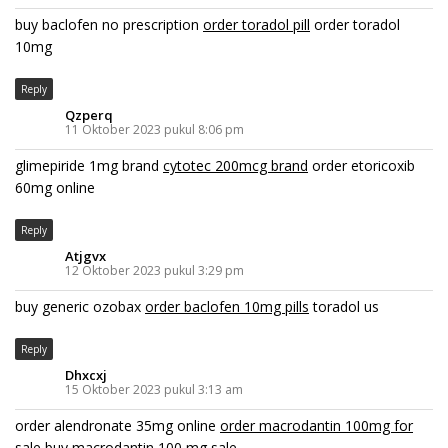
buy baclofen no prescription
order toradol pill
order toradol
10mg
Reply
Qzperq
11 Oktober 2023 pukul 8:06 pm
glimepiride 1mg brand
cytotec 200mcg brand
order etoricoxib
60mg online
Reply
Atjgvx
12 Oktober 2023 pukul 3:29 pm
buy generic ozobax
order baclofen 10mg pills
toradol us
Reply
Dhxcxj
15 Oktober 2023 pukul 3:13 am
order alendronate 35mg online
order macrodantin 100mg for
sale
buy macrodantin 100 mg sale