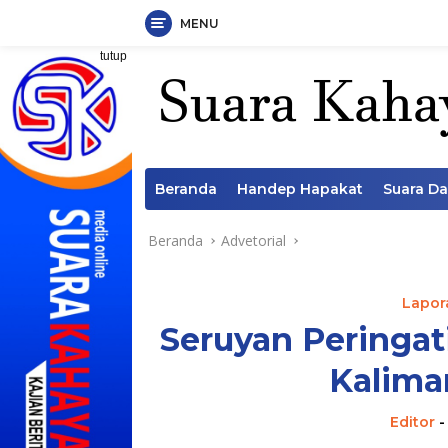
MENU
Langsung
tutup
ke
konten
Beranda
Handep Hapakat
Suara D
Beranda
Advetorial
Lapora
Seruyan Peringat
Kalima
Editor