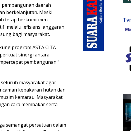
n, pembangunan daerah
n berkelanjutan. Meski
ah tetap berkomitmen
Tv
, melalui efisiensi anggaran
sung bagi masyarakat.
ukung program ASTA CITA
perkuat sinergi antara
empercepat pembangunan,”
n seluruh masyarakat agar
ncaman kebakaran hutan dan
i musim kemarau. Masyarakat
ngan cara membakar serta
aga semangat persatuan dalam