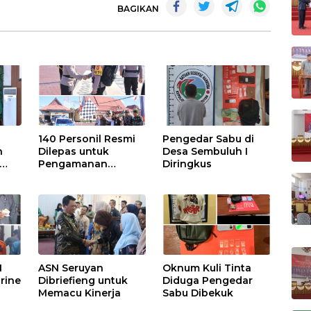
BAGIKAN
140 Personil Resmi
Pengedar Sabu di
n
Dilepas untuk
Desa Sembuluh I
Pengamanan
Diringkus
Pilkades
has
BU,
 dan
I
ASN Seruyan
Oknum Kuli Tinta
rine
Dibriefieng untuk
Diduga Pengedar
Memacu Kinerja
Sabu Dibekuk