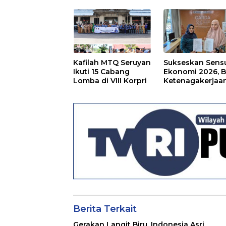
Kafilah MTQ Seruyan
Sukseskan Sens
Ikuti 15 Cabang
Ekonomi 2026, 
Lomba di VIII Korpri
Ketenagakerjaa
Kapuas dan BPS
Lindungi Ribuan
Petugas Lapang
Berita Terkait
Gerakan Langit Biru, Indonesia Asri