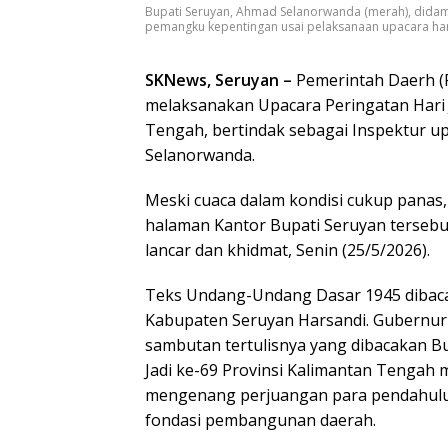
Bupati Seruyan, Ahmad Selanorwanda (merah), dida
pemangku kepentingan usai pelaksanaan upacara hari 
SKNews, Seruyan –
Pemerintah Daerh 
melaksanakan Upacara Peringatan Hari J
Tengah, bertindak sebagai Inspektur u
Selanorwanda.
Meski cuaca dalam kondisi cukup panas
halaman Kantor Bupati Seruyan tersebu
lancar dan khidmat, Senin (25/5/2026).
Teks Undang-Undang Dasar 1945 dibac
Kabupaten Seruyan Harsandi. Gubernur
sambutan tertulisnya yang dibacakan Bu
Jadi ke-69 Provinsi Kalimantan Tenga
mengenang perjuangan para pendahulu
fondasi pembangunan daerah.