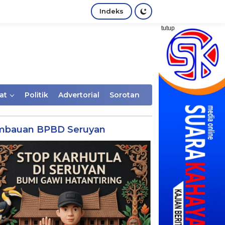
Indeks
tutup
at
Politik
Advertorial
Sorotan
mbauan BPBD Seruyan