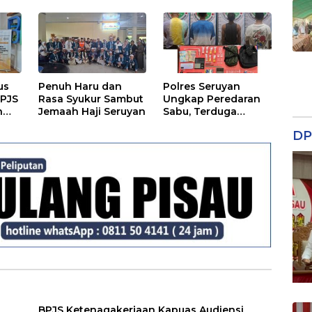
us
Penuh Haru dan
Polres Seruyan
BPJS
Rasa Syukur Sambut
Ungkap Peredaran
n
Jemaah Haji Seruyan
Sabu, Terduga
Berprofesi Sebagai
DP
Nakes
an
BPJS Ketenagakerjaan Kapuas Audiensi