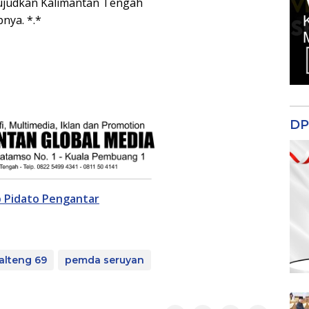
wujudkan Kalimantan Tengah
nya. *.*
DP
Pidato Pengantar
alteng 69
pemda seruyan