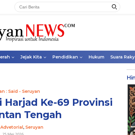
aerah
Jejak Kita
Pendidikan
Hukum
Suara Raky
Hi
n : Said - Seruyan
i Harjad Ke-69 Provinsi
ntan Tengah
-
Advetorial
,
Seruyan
25 Mei 2026