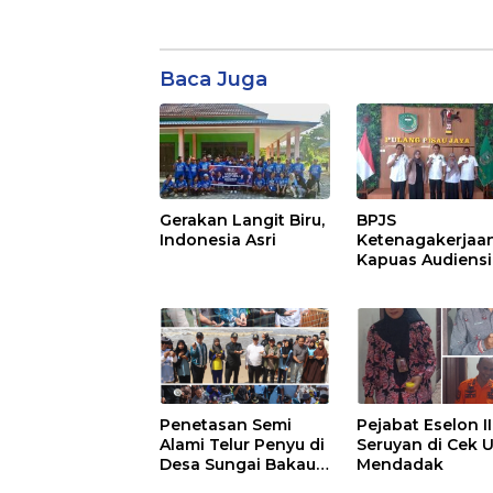
Baca Juga
Gerakan Langit Biru,
BPJS
Indonesia Asri
Ketenagakerjaa
Kapuas Audiensi
dengan Bupati
Pulang Pisau Ba
Kepesertaan PK
Ekosistem Desa,
Pekerja Rentan
Penetasan Semi
Pejabat Eselon II
Alami Telur Penyu di
Seruyan di Cek U
Desa Sungai Bakau
Mendadak
Diresmikan