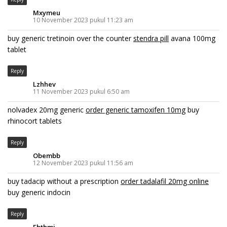
Mxymeu
10 November 2023 pukul 11:23 am
buy generic tretinoin over the counter
stendra pill
avana 100mg
tablet
Reply
Lzhhev
11 November 2023 pukul 6:50 am
nolvadex 20mg generic
order generic tamoxifen 10mg
buy
rhinocort tablets
Reply
Obembb
12 November 2023 pukul 11:56 am
buy tadacip without a prescription
order tadalafil 20mg online
buy generic indocin
Reply
Ebtbmi