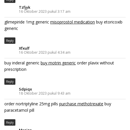
Tzfjyk
16 Oktober 2023 pukul 3:17 am
glimepiride 1mg generic
misoprostol medication
buy etoricoxib
generic
Reply
Xfxulf
16 Oktober 2023 pukul 4:34 am
buy inderal generic
buy motrin generic
order plavix without
prescription
Reply
Sdpiqx
18 Oktober 2023 pukul 9:43 am
order nortriptyline 25mg pills
purchase methotrexate
buy
paracetamol pill
Reply
Mrojze