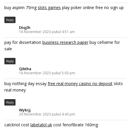
buy aspirin 75mg
slots games
play poker online free no sign up
Reply
Dtqjlh
18 November 2023 pukul 4:51 am
pay for dissertation
business research paper
buy cefixime for
sale
Reply
Qiktha
18 November 2023 pukul 5:03 pm
buy nothing day essay
free real money casino no deposit
slots
real money
Reply
Wykrjj
20 November 2023 pukul 4:43 pm
calcitriol cost
labetalol uk
cost fenofibrate 160mg