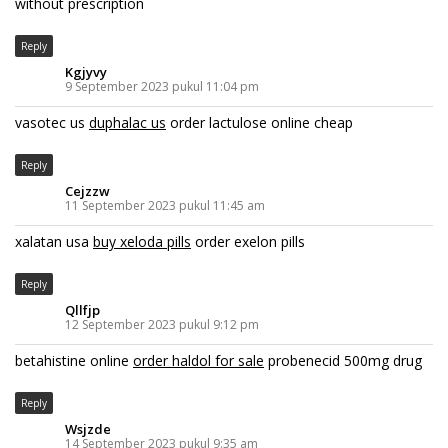
without prescription
Reply
Kgjyvy
9 September 2023 pukul 11:04 pm
vasotec us
duphalac us
order lactulose online cheap
Reply
Cejzzw
11 September 2023 pukul 11:45 am
xalatan usa
buy xeloda pills
order exelon pills
Reply
Qllfjp
12 September 2023 pukul 9:12 pm
betahistine online
order haldol for sale
probenecid 500mg drug
Reply
Wsjzde
14 September 2023 pukul 9:35 am