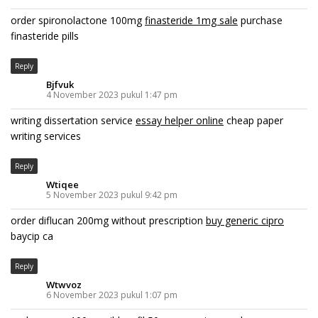
order spironolactone 100mg
finasteride 1mg sale
purchase
finasteride pills
Reply
Bjfvuk
4 November 2023 pukul 1:47 pm
writing dissertation service
essay helper online
cheap paper
writing services
Reply
Wtiqee
5 November 2023 pukul 9:42 pm
order diflucan 200mg without prescription
buy generic cipro
baycip ca
Reply
Wtwvoz
6 November 2023 pukul 1:07 pm