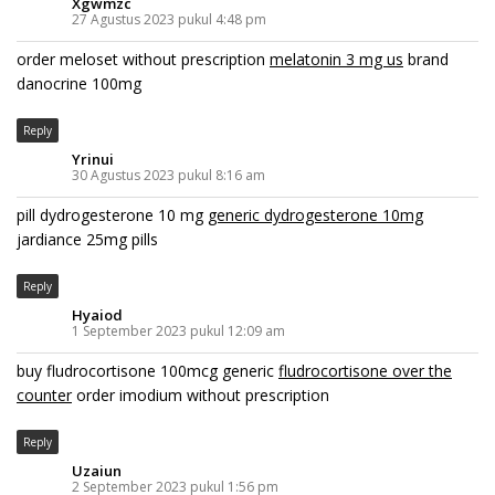
Xgwmzc
27 Agustus 2023 pukul 4:48 pm
order meloset without prescription
melatonin 3 mg us
brand
danocrine 100mg
Reply
Yrinui
30 Agustus 2023 pukul 8:16 am
pill dydrogesterone 10 mg
generic dydrogesterone 10mg
jardiance 25mg pills
Reply
Hyaiod
1 September 2023 pukul 12:09 am
buy fludrocortisone 100mcg generic
fludrocortisone over the
counter
order imodium without prescription
Reply
Uzaiun
2 September 2023 pukul 1:56 pm