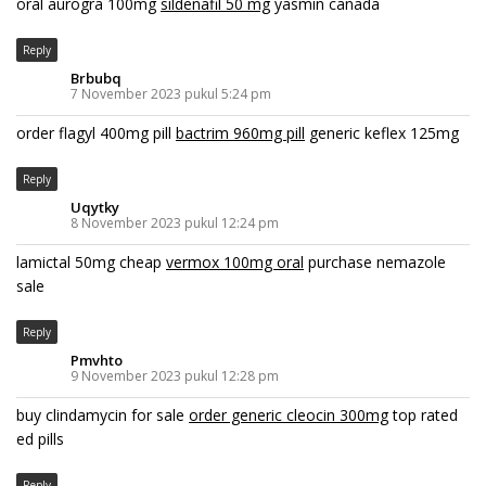
oral aurogra 100mg
sildenafil 50 mg
yasmin canada
Reply
Brbubq
7 November 2023 pukul 5:24 pm
order flagyl 400mg pill
bactrim 960mg pill
generic keflex 125mg
Reply
Uqytky
8 November 2023 pukul 12:24 pm
lamictal 50mg cheap
vermox 100mg oral
purchase nemazole
sale
Reply
Pmvhto
9 November 2023 pukul 12:28 pm
buy clindamycin for sale
order generic cleocin 300mg
top rated
ed pills
Reply