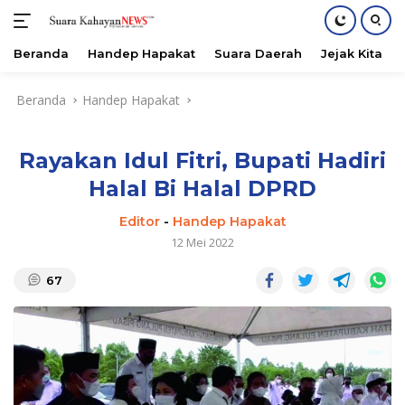
Beranda
Handep Hapakat
Suara Daerah
Jejak Kita
Langsung
Beranda
Handep Hapakat
ke
konten
Rayakan Idul Fitri, Bupati Hadiri
Halal Bi Halal DPRD
Editor
-
Handep Hapakat
12 Mei 2022
67