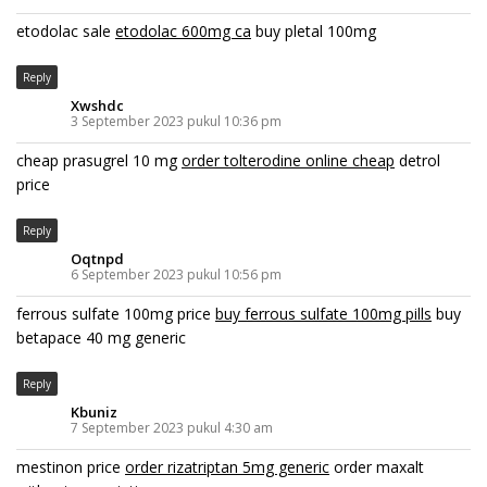
etodolac sale
etodolac 600mg ca
buy pletal 100mg
Reply
Xwshdc
3 September 2023 pukul 10:36 pm
cheap prasugrel 10 mg
order tolterodine online cheap
detrol
price
Reply
Oqtnpd
6 September 2023 pukul 10:56 pm
ferrous sulfate 100mg price
buy ferrous sulfate 100mg pills
buy
betapace 40 mg generic
Reply
Kbuniz
7 September 2023 pukul 4:30 am
mestinon price
order rizatriptan 5mg generic
order maxalt