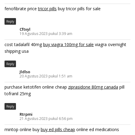
fenofibrate price
tricor pills
buy tricor pills for sale
Reply
Cftvyl
19 Agustus 2023 pukul 3:39 am
cost tadalafil 40mg
buy viagra 100mg for sale
viagra overnight
shipping usa
Reply
Jldlso
20 Agustus 2023 pukul 1:51 am
purchase ketotifen online cheap
ziprasidone 80mg canada
pill
tofranil 25mg
Reply
Rtrpmi
21 Agustus 2023 pukul 6:56 pm
mintop online buy
buy ed pills cheap
online ed medications