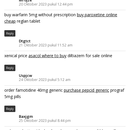
20 Oktober 2023 pukul 12:44 pm
buy warfarin 5mg without prescription
buy paroxetine online
cheap
reglan tablet
Reply
Dtgtct
21 Oktober 2023 pukul 11:52 am
xenical price
asacol where to buy
diltiazem for sale online
Reply
Uspjcw
24 Oktober 2023 pukul 5:12 am
order famotidine 40mg generic
purchase pepcid generic
prograf
5mg pills
Reply
Baxjgm
25 Oktober 2023 pukul 8:44 pm