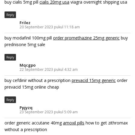
buy cialis 5mg pill
cialis 20mg usa
viagra overnight shipping usa
Reply
Frilez
20 September 2023 pukul 11:18 am
buy modafinil 100mg pill
order promethazine 25mg generic
buy
prednisone 5mg sale
Reply
Mqcgpo
22 September 2023 pukul 4:32 am
buy cefdinir without a prescription
prevacid 15mg generic
order
prevacid 15mg online cheap
Reply
Ppjyzq
23 September 2023 pukul 5:09 am
order generic accutane 40mg
amoxil pills
how to get zithromax
without a prescription