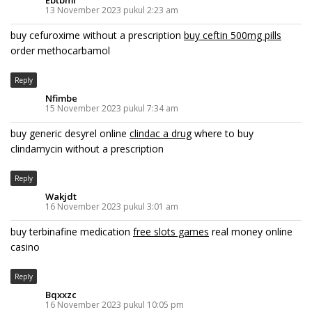
13 November 2023 pukul 2:23 am
buy cefuroxime without a prescription
buy ceftin 500mg pills
order methocarbamol
Reply
Nfimbe
15 November 2023 pukul 7:34 am
buy generic desyrel online
clindac a drug
where to buy
clindamycin without a prescription
Reply
Wakjdt
16 November 2023 pukul 3:01 am
buy terbinafine medication
free slots games
real money online
casino
Reply
Bqxxzc
16 November 2023 pukul 10:05 pm