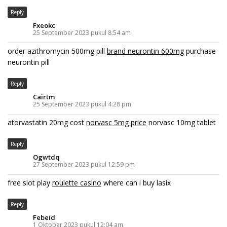
Reply
Fxeokc
25 September 2023 pukul 8:54 am
order azithromycin 500mg pill
brand neurontin 600mg
purchase
neurontin pill
Reply
Cairtm
25 September 2023 pukul 4:28 pm
atorvastatin 20mg cost
norvasc 5mg price
norvasc 10mg tablet
Reply
Ogwtdq
27 September 2023 pukul 12:59 pm
free slot play
roulette casino
where can i buy lasix
Reply
Febeid
1 Oktober 2023 pukul 12:04 am