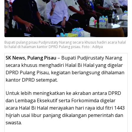
Bupati pulang pisau Pudjirustaty Narang secara khusus hadiri acara halal
bi halal di halaman kantor DPRD Pulang pisau. Foto : Aditya
SK News, Pulang Pisau
– Bupati Pudjirustaty Narang
secara khusus menghadiri Halal Bi Halal yang digelar
DPRD Pulang Pisau, kegiatan berlangsung dihalaman
kantor DPRD setempat.
Untuk lebih meningkatkan ke akraban antara DPRD
dan Lembaga Eksekutif serta Forkomimda digelar
acara Halal Bi Halal merayakan hari raya idul fitri 1443
hijriah usai libur panjang dikalangan pemerintah dan
swasta.