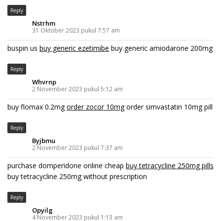
Reply
Nstrhm
31 Oktober 2023 pukul 7:57 am
buspin us
buy generic ezetimibe
buy generic amiodarone 200mg
Reply
Whvrnp
2 November 2023 pukul 5:12 am
buy flomax 0.2mg
order zocor 10mg
order simvastatin 10mg pill
Reply
Byjbmu
2 November 2023 pukul 7:37 am
purchase domperidone online cheap
buy tetracycline 250mg pills
buy tetracycline 250mg without prescription
Reply
Opyilg
4 November 2023 pukul 1:13 am