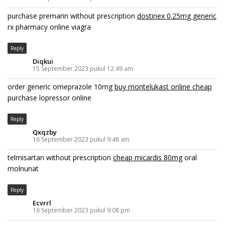
purchase premarin without prescription
dostinex 0.25mg generic
rx pharmacy online viagra
Reply
Diqkui
15 September 2023 pukul 12:49 am
order generic omeprazole 10mg
buy montelukast online cheap
purchase lopressor online
Reply
Qxqzby
16 September 2023 pukul 9:48 am
telmisartan without prescription
cheap micardis 80mg
oral
molnunat
Reply
Ecvrrl
16 September 2023 pukul 9:08 pm