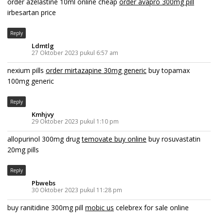
order azelastine 10ml online cheap
order avapro 300mg pill
irbesartan price
Reply
Ldmtlg
27 Oktober 2023 pukul 6:57 am
nexium pills
order mirtazapine 30mg generic
buy topamax
100mg generic
Reply
Kmhjvy
29 Oktober 2023 pukul 1:10 pm
allopurinol 300mg drug
temovate buy online
buy rosuvastatin
20mg pills
Reply
Pbwebs
30 Oktober 2023 pukul 11:28 pm
buy ranitidine 300mg pill
mobic us
celebrex for sale online