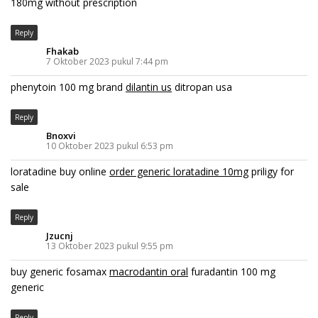
180mg without prescription
Reply
Fhakab
7 Oktober 2023 pukul 7:44 pm
phenytoin 100 mg brand
dilantin us
ditropan usa
Reply
Bnoxvi
10 Oktober 2023 pukul 6:53 pm
loratadine buy online
order generic loratadine 10mg
priligy for
sale
Reply
Jzucnj
13 Oktober 2023 pukul 9:55 pm
buy generic fosamax
macrodantin oral
furadantin 100 mg
generic
Reply