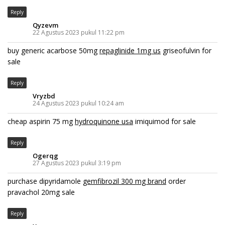
Reply
Qyzevm
22 Agustus 2023 pukul 11:22 pm
buy generic acarbose 50mg
repaglinide 1mg us
griseofulvin for
sale
Reply
Vryzbd
24 Agustus 2023 pukul 10:24 am
cheap aspirin 75 mg
hydroquinone usa
imiquimod for sale
Reply
Ogerqg
27 Agustus 2023 pukul 3:19 pm
purchase dipyridamole
gemfibrozil 300 mg brand
order
pravachol 20mg sale
Reply