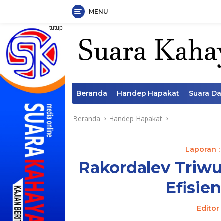
MENU
Langsung
tutup
ke
konten
Beranda
Handep Hapakat
Suara D
Beranda
Handep Hapakat
Laporan :
Rakordalev Triwu
Efisie
Editor