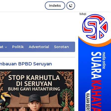
Indeks
tutup
at
Politik
Advertorial
Sorotan
mbauan BPBD Seruyan