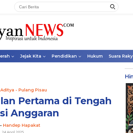
aerah
Jejak Kita
Pendidikan
Hukum
Suara Raky
Hi
 Aditya - Pulang Pisau
lan Pertama di Tengah
nsi Anggaran
-
Handep Hapakat
24 April 2025