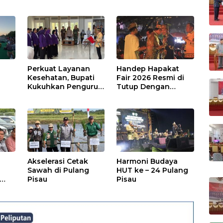
Publik
Perkuat Layanan
Handep Hapakat
a
Kesehatan, Bupati
Fair 2026 Resmi di
Kukuhkan Pengurus
Tutup Dengan
TP Posyandu
Malam Hiburan
Rakyat
Akselerasi Cetak
Harmoni Budaya
Sawah di Pulang
HUT ke – 24 Pulang
Pisau
Pisau