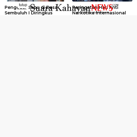
tutup
Pengedar Sabu di Desa
Peringatan Hari Anti
..........
Sembuluh I Diringkus
Narkotika Internasional
2026
Oknum Kuli Tinta Diduga
Kunjungan Kerja Kajati
Pengedar Sabu Dibekuk
Kalteng ke Pulang Pisau
Selengkapnya