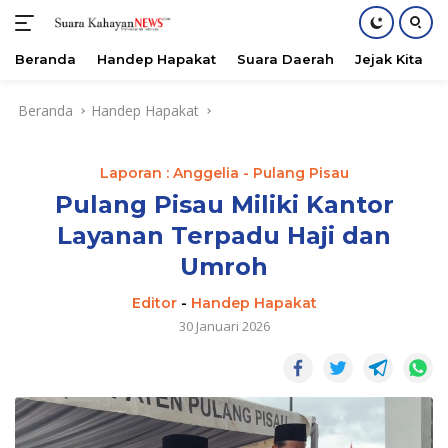
Beranda
Handep Hapakat
Suara Daerah
Jejak Kita
Langsung
Beranda
Handep Hapakat
ke
konten
Laporan : Anggelia - Pulang Pisau
Pulang Pisau Miliki Kantor
Layanan Terpadu Haji dan
Umroh
Editor
-
Handep Hapakat
30 Januari 2026