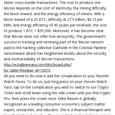
faster cross-border transactions. The cost to produce one
bitcoin depends on the cost of electricity, the mining difficulty,
the block reward, and the energy efficiency of miners. With a
block reward of 6.25 BTC, difficulty at 27.5 trillion, $0.15 per
kWh, and energy efficiency of 45 joules per terahash, the cost
to produce 1 BTC = $35,500. Moreover, it has become clear
that Bitcoin does not offer true anonymity. The government’s
success in tracking and retrieving part of the Bitcoin ransom
paid to the hacking collective DarkSide in the Colonial Pipeline
ransomware attack has heightened doubts about the security
and nontraceability of Bitcoin transactions.
http://w.ballpennara.com/bbs/board.php?
bo_table=free&wr_id=15073
All you need to do now is add the complication to your favorite
Watch Faces. To do so, just long press on your chosen Watch
Face, tap on the complication you wish to switch to our Crypto
Ticker and scroll down using the side crown until you find Crypto
Pro, then press the crown once. Erika Rasure is globally-
recognized as a leading consumer economics subject matter
expert, researcher, and educator. She is a financial therapist and