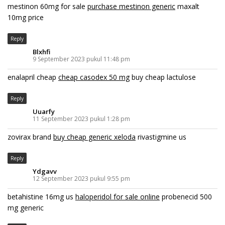
mestinon 60mg for sale
purchase mestinon generic
maxalt
10mg price
Reply
Blxhfi
9 September 2023 pukul 11:48 pm
enalapril cheap
cheap casodex 50 mg
buy cheap lactulose
Reply
Uuarfy
11 September 2023 pukul 1:28 pm
zovirax brand
buy cheap generic xeloda
rivastigmine us
Reply
Ydgavv
12 September 2023 pukul 9:55 pm
betahistine 16mg us
haloperidol for sale online
probenecid 500
mg generic