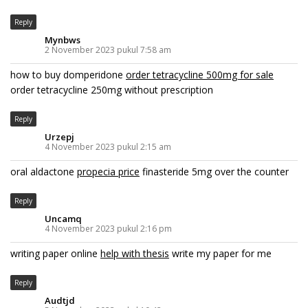
Reply
Mynbws
2 November 2023 pukul 7:58 am
how to buy domperidone
order tetracycline 500mg for sale
order tetracycline 250mg without prescription
Reply
Urzepj
4 November 2023 pukul 2:15 am
oral aldactone
propecia price
finasteride 5mg over the counter
Reply
Uncamq
4 November 2023 pukul 2:16 pm
writing paper online
help with thesis
write my paper for me
Reply
Audtjd