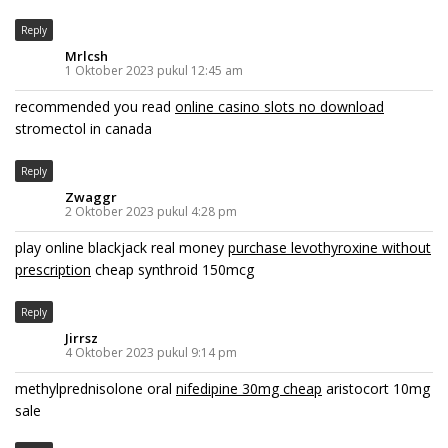
Reply
Mrlcsh
1 Oktober 2023 pukul 12:45 am
recommended you read
online casino slots no download
stromectol in canada
Reply
Zwaggr
2 Oktober 2023 pukul 4:28 pm
play online blackjack real money
purchase levothyroxine without
prescription
cheap synthroid 150mcg
Reply
Jirrsz
4 Oktober 2023 pukul 9:14 pm
methylprednisolone oral
nifedipine 30mg cheap
aristocort 10mg
sale