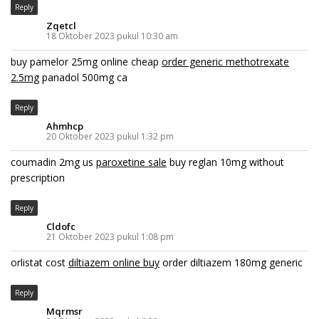
Reply
Zqetcl
18 Oktober 2023 pukul 10:30 am
buy pamelor 25mg online cheap
order generic methotrexate
2.5mg
panadol 500mg ca
Reply
Ahmhcp
20 Oktober 2023 pukul 1:32 pm
coumadin 2mg us
paroxetine sale
buy reglan 10mg without
prescription
Reply
Cldofc
21 Oktober 2023 pukul 1:08 pm
orlistat cost
diltiazem online buy
order diltiazem 180mg generic
Reply
Mqrmsr