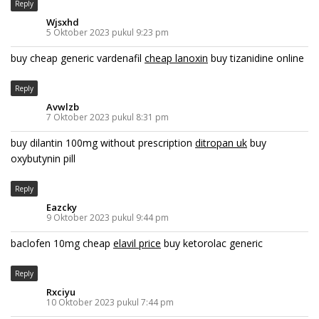
Reply
Wjsxhd
5 Oktober 2023 pukul 9:23 pm
buy cheap generic vardenafil
cheap lanoxin
buy tizanidine online
Reply
Avwlzb
7 Oktober 2023 pukul 8:31 pm
buy dilantin 100mg without prescription
ditropan uk
buy
oxybutynin pill
Reply
Eazcky
9 Oktober 2023 pukul 9:44 pm
baclofen 10mg cheap
elavil price
buy ketorolac generic
Reply
Rxciyu
10 Oktober 2023 pukul 7:44 pm