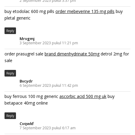
2 September 2023 pukul 3:37 pm
buy etodolac 600 mg pills
order mebeverine 135 mg pills
buy
pletal generic
Reply
Mrvgmj
3 September 2023 pukul 11:21 pm
order prasugrel sale
brand dimenhydrinate 50mg
detrol 2mg for
sale
Reply
Bvcydr
6 September 2023 pukul 11:42 pm
buy ferrous 100 mg generic
ascorbic acid 500 mg uk
buy
betapace 40mg online
Reply
Cvqwkf
7 September 2023 pukul 6:17 am