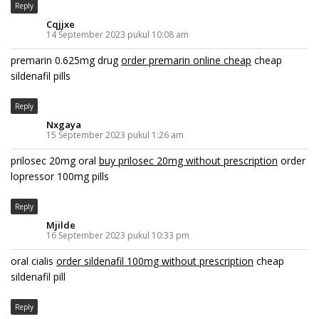
Reply
Cqjjxe
14 September 2023 pukul 10:08 am
premarin 0.625mg drug
order premarin online cheap
cheap
sildenafil pills
Reply
Nxgaya
15 September 2023 pukul 1:26 am
prilosec 20mg oral
buy prilosec 20mg without prescription
order
lopressor 100mg pills
Reply
Mjilde
16 September 2023 pukul 10:33 pm
oral cialis
order sildenafil 100mg without prescription
cheap
sildenafil pill
Reply