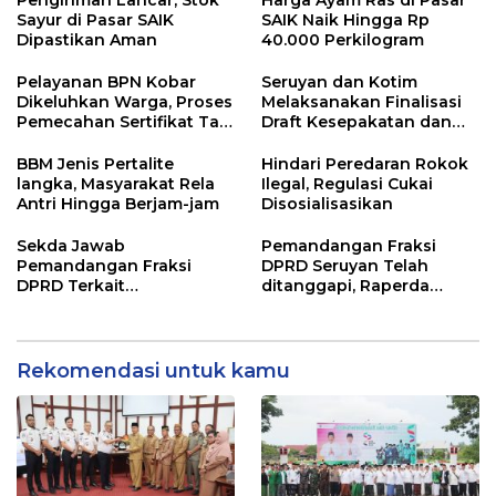
Sayur di Pasar SAIK
SAIK Naik Hingga Rp
Dipastikan Aman
40.000 Perkilogram
Pelayanan BPN Kobar
Seruyan dan Kotim
Dikeluhkan Warga, Proses
Melaksanakan Finalisasi
Pemecahan Sertifikat Tak
Draft Kesepakatan dan
Kunjung Selesai
Perjanjian Bersama
BBM Jenis Pertalite
Hindari Peredaran Rokok
langka, Masyarakat Rela
Ilegal, Regulasi Cukai
Antri Hingga Berjam-jam
Disosialisasikan
Sekda Jawab
Pemandangan Fraksi
Pemandangan Fraksi
DPRD Seruyan Telah
DPRD Terkait
ditanggapi, Raperda
Pertanggungjawaban
RPJMD Segera
Pelaksanaan APBD TA
Ditindaklanjuti
2024
Rekomendasi untuk kamu