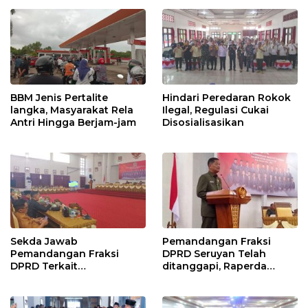
BBM Jenis Pertalite
Hindari Peredaran Rokok
langka, Masyarakat Rela
Ilegal, Regulasi Cukai
Antri Hingga Berjam-jam
Disosialisasikan
Sekda Jawab
Pemandangan Fraksi
Pemandangan Fraksi
DPRD Seruyan Telah
DPRD Terkait
ditanggapi, Raperda
Pertanggungjawaban
RPJMD Segera
Pelaksanaan APBD TA
Ditindaklanjuti
2024