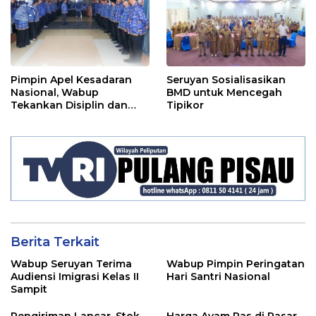
Pimpin Apel Kesadaran
Seruyan Sosialisasikan
Nasional, Wabup
BMD untuk Mencegah
Tekankan Disiplin dan
Tipikor
Tanggung Jawab Kepada
Para ASN
Berita Terkait
Wabup Seruyan Terima
Wabup Pimpin Peringatan
Audiensi Imigrasi Kelas II
Hari Santri Nasional
Sampit
Pengiriman Lancar, Stok
Harga Ayam Ras di Pasar