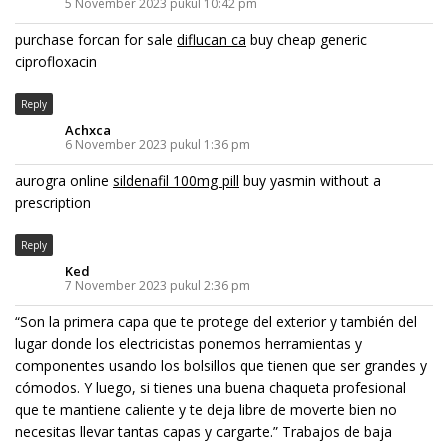
5 November 2023 pukul 10:42 pm
purchase forcan for sale
diflucan ca
buy cheap generic
ciprofloxacin
Reply
Achxca
6 November 2023 pukul 1:36 pm
aurogra online
sildenafil 100mg pill
buy yasmin without a
prescription
Reply
Ked
7 November 2023 pukul 2:36 pm
“Son la primera capa que te protege del exterior y también del
lugar donde los electricistas ponemos herramientas y
componentes usando los bolsillos que tienen que ser grandes y
cómodos. Y luego, si tienes una buena chaqueta profesional
que te mantiene caliente y te deja libre de moverte bien no
necesitas llevar tantas capas y cargarte.” Trabajos de baja