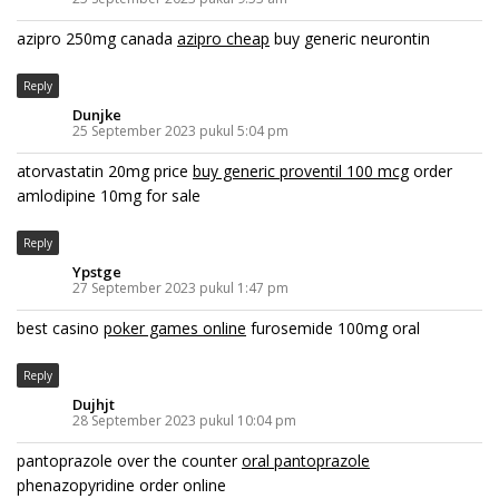
azipro 250mg canada
azipro cheap
buy generic neurontin
Reply
Dunjke
25 September 2023 pukul 5:04 pm
atorvastatin 20mg price
buy generic proventil 100 mcg
order
amlodipine 10mg for sale
Reply
Ypstge
27 September 2023 pukul 1:47 pm
best casino
poker games online
furosemide 100mg oral
Reply
Dujhjt
28 September 2023 pukul 10:04 pm
pantoprazole over the counter
oral pantoprazole
phenazopyridine order online