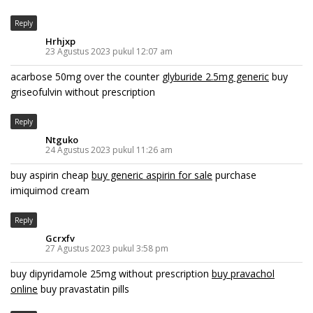
Reply
Hrhjxp
23 Agustus 2023 pukul 12:07 am
acarbose 50mg over the counter
glyburide 2.5mg generic
buy
griseofulvin without prescription
Reply
Ntguko
24 Agustus 2023 pukul 11:26 am
buy aspirin cheap
buy generic aspirin for sale
purchase
imiquimod cream
Reply
Gcrxfv
27 Agustus 2023 pukul 3:58 pm
buy dipyridamole 25mg without prescription
buy pravachol
online
buy pravastatin pills