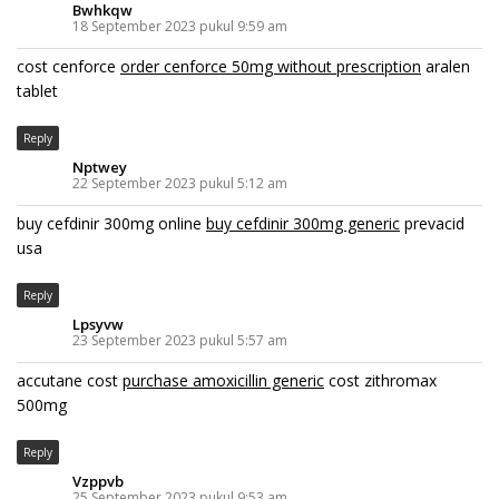
Bwhkqw
18 September 2023 pukul 9:59 am
cost cenforce
order cenforce 50mg without prescription
aralen
tablet
Reply
Nptwey
22 September 2023 pukul 5:12 am
buy cefdinir 300mg online
buy cefdinir 300mg generic
prevacid
usa
Reply
Lpsyvw
23 September 2023 pukul 5:57 am
accutane cost
purchase amoxicillin generic
cost zithromax
500mg
Reply
Vzppvb
25 September 2023 pukul 9:53 am