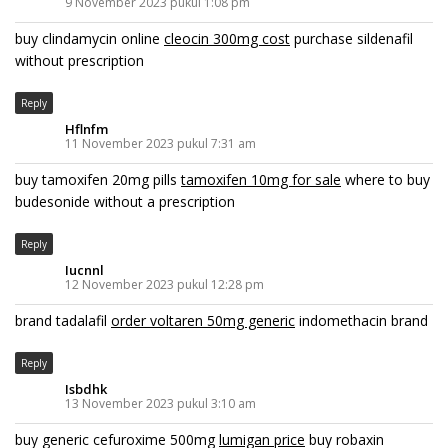
9 November 2023 pukul 1:08 pm
buy clindamycin online
cleocin 300mg cost
purchase sildenafil
without prescription
Reply
Hflnfm
11 November 2023 pukul 7:31 am
buy tamoxifen 20mg pills
tamoxifen 10mg for sale
where to buy
budesonide without a prescription
Reply
Iucnnl
12 November 2023 pukul 12:28 pm
brand tadalafil
order voltaren 50mg generic
indomethacin brand
Reply
Isbdhk
13 November 2023 pukul 3:10 am
buy generic cefuroxime 500mg
lumigan price
buy robaxin