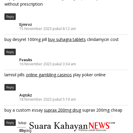
without prescription
Reply
Ejmrvz
15 November 2023 pukul 8:12 am
buy desyrel 100mg pill
buy suhagra tablets
clindamycin cost
Reply
Fvauks
16 November 2023 pukul 3:34 am
lamisil pills
online gambling casinos
play poker online
Reply
Aqtskz
18 November 2023 pukul 5:19 am
buy a custom essay
suprax 200mg drug
suprax 200mg cheap
Reply
tutup
..........
Bbyzcj