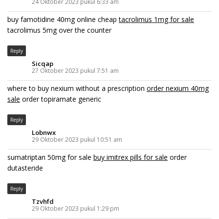
24 Oktober 2023 pukul 6:33 am
buy famotidine 40mg online cheap
tacrolimus 1mg for sale
tacrolimus 5mg over the counter
Reply
Sicqap
27 Oktober 2023 pukul 7:51 am
where to buy nexium without a prescription
order nexium 40mg
sale
order topiramate generic
Reply
Lobnwx
29 Oktober 2023 pukul 10:51 am
sumatriptan 50mg for sale
buy imitrex pills for sale
order
dutasteride
Reply
Tzvhfd
29 Oktober 2023 pukul 1:29 pm