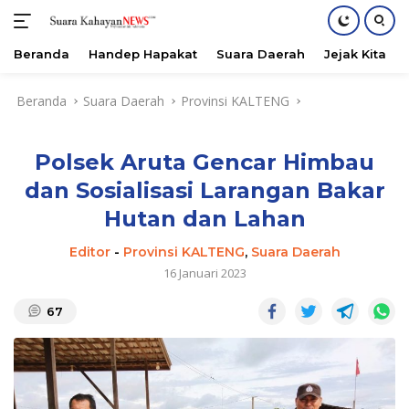
Beranda
Handep Hapakat
Suara Daerah
Jejak Kita
Langsung
Beranda
Suara Daerah
Provinsi KALTENG
ke
konten
Polsek Aruta Gencar Himbau
dan Sosialisasi Larangan Bakar
Hutan dan Lahan
Editor
-
Provinsi KALTENG
,
Suara Daerah
16 Januari 2023
67