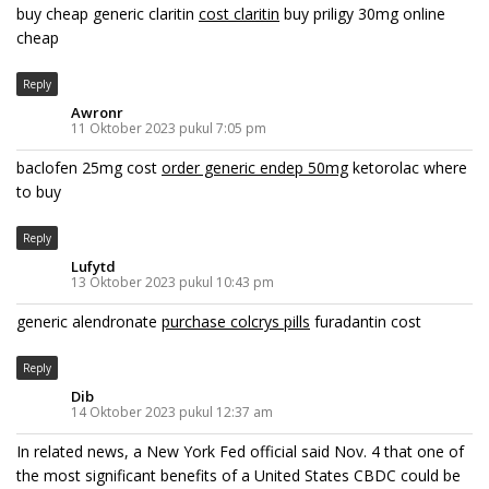
buy cheap generic claritin
cost claritin
buy priligy 30mg online
cheap
Reply
Awronr
11 Oktober 2023 pukul 7:05 pm
baclofen 25mg cost
order generic endep 50mg
ketorolac where
to buy
Reply
Lufytd
13 Oktober 2023 pukul 10:43 pm
generic alendronate
purchase colcrys pills
furadantin cost
Reply
Dib
14 Oktober 2023 pukul 12:37 am
In related news, a New York Fed official said Nov. 4 that one of
the most significant benefits of a United States CBDC could be