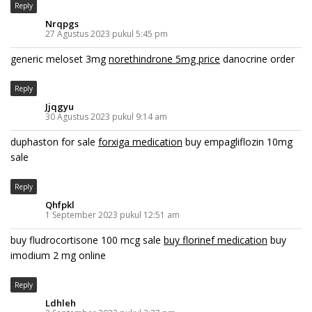
Reply
Nrqpgs
27 Agustus 2023 pukul 5:45 pm
generic meloset 3mg
norethindrone 5mg price
danocrine order
Reply
Jjqgyu
30 Agustus 2023 pukul 9:14 am
duphaston for sale
forxiga medication
buy empagliflozin 10mg
sale
Reply
Qhfpkl
1 September 2023 pukul 12:51 am
buy fludrocortisone 100 mcg sale
buy florinef medication
buy
imodium 2 mg online
Reply
Ldhleh