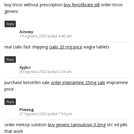
buy tricor without prescription
buy fenofibrate pill
order tricor
generic
Reply
Ainvwy
19 Agustus 2023 pukul 4:40 am
real cialis fast shipping
cialis 20 mg price
viagra tablets
Reply
Xyjkcr
20 Agustus 2023 pukul 2:34 am
purchase ketotifen sale
order imipramine 25mg sale
imipramine
price
Reply
Piweeg
21 Agustus 2023 pukul 7:56 pm
order mintop solution
buy generic tamsulosin 0.2mg
otc ed pills
that work