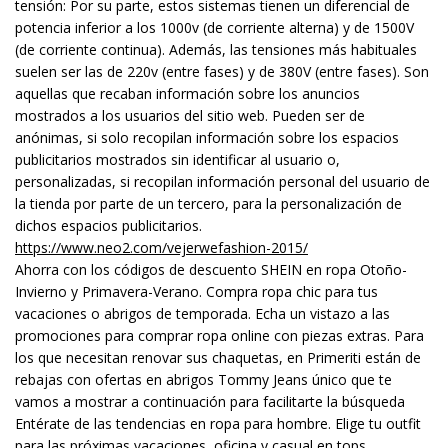
tensión: Por su parte, estos sistemas tienen un diferencial de
potencia inferior a los 1000v (de corriente alterna) y de 1500V
(de corriente continua). Además, las tensiones más habituales
suelen ser las de 220v (entre fases) y de 380V (entre fases). Son
aquellas que recaban información sobre los anuncios
mostrados a los usuarios del sitio web. Pueden ser de
anónimas, si solo recopilan información sobre los espacios
publicitarios mostrados sin identificar al usuario o,
personalizadas, si recopilan información personal del usuario de
la tienda por parte de un tercero, para la personalización de
dichos espacios publicitarios.
https://www.neo2.com/vejerwefashion-2015/
Ahorra con los códigos de descuento SHEIN en ropa Otoño-
Invierno y Primavera-Verano. Compra ropa chic para tus
vacaciones o abrigos de temporada. Echa un vistazo a las
promociones para comprar ropa online con piezas extras. Para
los que necesitan renovar sus chaquetas, en Primeriti están de
rebajas con ofertas en abrigos Tommy Jeans único que te
vamos a mostrar a continuación para facilitarte la búsqueda
Entérate de las tendencias en ropa para hombre. Elige tu outfit
para las próximas vacaciones, oficina y casual en tops,