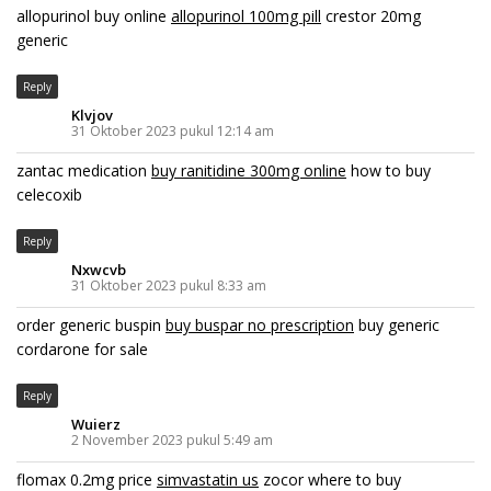
allopurinol buy online
allopurinol 100mg pill
crestor 20mg
generic
Reply
Klvjov
31 Oktober 2023 pukul 12:14 am
zantac medication
buy ranitidine 300mg online
how to buy
celecoxib
Reply
Nxwcvb
31 Oktober 2023 pukul 8:33 am
order generic buspin
buy buspar no prescription
buy generic
cordarone for sale
Reply
Wuierz
2 November 2023 pukul 5:49 am
flomax 0.2mg price
simvastatin us
zocor where to buy