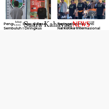
tutup
Pengedar Sabu di Desa
Peringatan Hari Anti
..........
Sembuluh I Diringkus
Narkotika Internasional
2026
Oknum Kuli Tinta Diduga
Kunjungan Kerja Kajati
Pengedar Sabu Dibekuk
Kalteng ke Pulang Pisau
Selengkapnya