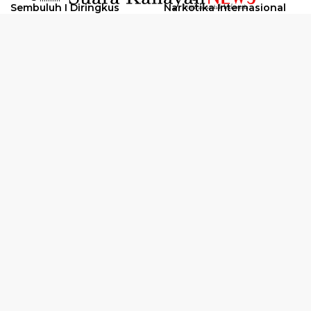
Sembuluh I Diringkus
Narkotika Internasional
2026
Oknum Kuli Tinta Diduga
Kunjungan Kerja Kajati
Pengedar Sabu Dibekuk
Kalteng ke Pulang Pisau
Selengkapnya