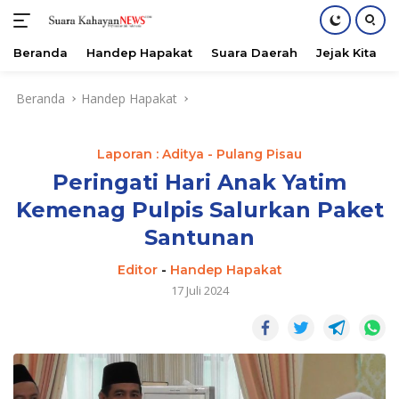
Beranda
Handep Hapakat
Suara Daerah
Jejak Kita
Langsung
Beranda
Handep Hapakat
ke
konten
Laporan : Aditya - Pulang Pisau
Peringati Hari Anak Yatim
Kemenag Pulpis Salurkan Paket
Santunan
Editor
-
Handep Hapakat
17 Juli 2024