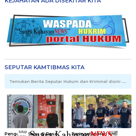
KEJAHATAN ADA DISEKITAR KITA
SEPUTAR KAMTIBMAS KITA
Temukan Berita Seputar Hukum dan Kriminal disini .....
tutup
Pengedar Sabu di Desa
Peringatan Hari Anti
..........