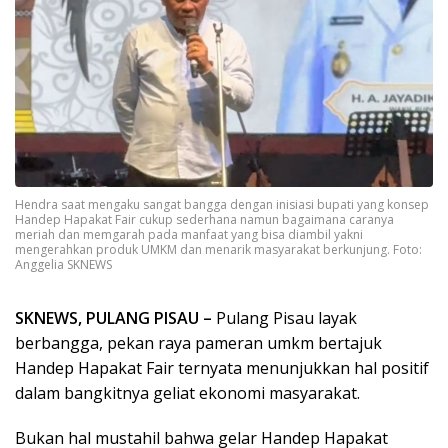
Hendra saat mengaku sangat bangga dengan inisiasi bupati yang konsep
Handep Hapakat Fair cukup sederhana namun bagaimana caranya
meriah dan memgarah pada manfaat yang bisa diambil yakni
mengerahkan produk UMKM dan menarik masyarakat berkunjung. Foto:
Anggelia SKNEWS
SKNEWS, PULANG PISAU –
Pulang Pisau layak
berbangga, pekan raya pameran umkm bertajuk
Handep Hapakat Fair ternyata menunjukkan hal positif
dalam bangkitnya geliat ekonomi masyarakat.
Bukan hal mustahil bahwa gelar Handep Hapakat