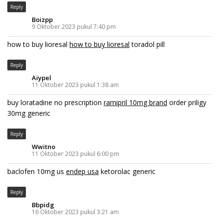
Reply
Boizpp
9 Oktober 2023 pukul 7:40 pm
how to buy lioresal
how to buy lioresal
toradol pill
Reply
Aiypel
11 Oktober 2023 pukul 1:38 am
buy loratadine no prescription
ramipril 10mg brand
order priligy
30mg generic
Reply
Wwitno
11 Oktober 2023 pukul 6:00 pm
baclofen 10mg us
endep usa
ketorolac generic
Reply
Bbpidg
16 Oktober 2023 pukul 3:21 am