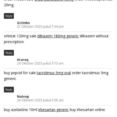
20mg
Reply
Gclmbn
21 Oktober 2023 pukul 7:44 pm
orlistat 120mg sale
diltiazem 180mg generic
diltiazem without
prescription
Reply
Xrurxq
24 Oktober 2023 pukul 3:15 am
buy pepcid for sale
tacrolimus 5mg oral
order tacrolimus 5mg
generic
Reply
Nutvop
26 Oktober 2023 pukul 5:05 am
buy azelastine 10ml
irbesartan generic
buy irbesartan online