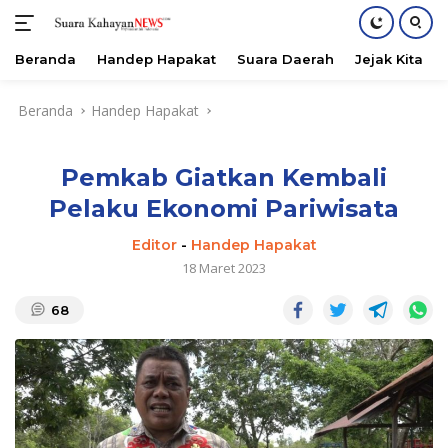
Beranda
Handep Hapakat
Suara Daerah
Jejak Kita
Langsung
Beranda
Handep Hapakat
ke
konten
Pemkab Giatkan Kembali
Pelaku Ekonomi Pariwisata
Editor
-
Handep Hapakat
18 Maret 2023
68