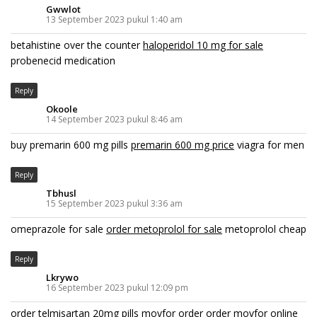
Gwwlot
13 September 2023 pukul 1:40 am
betahistine over the counter
haloperidol 10 mg for sale
probenecid medication
Reply
Okoole
14 September 2023 pukul 8:46 am
buy premarin 600 mg pills
premarin 600 mg price
viagra for men
Reply
Tbhusl
15 September 2023 pukul 3:36 am
omeprazole for sale
order metoprolol for sale
metoprolol cheap
Reply
Lkrywo
16 September 2023 pukul 12:09 pm
order telmisartan 20mg pills
movfor order
order movfor online