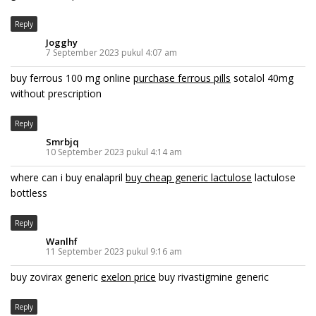
Reply
Jogghy
7 September 2023 pukul 4:07 am
buy ferrous 100 mg online
purchase ferrous pills
sotalol 40mg
without prescription
Reply
Smrbjq
10 September 2023 pukul 4:14 am
where can i buy enalapril
buy cheap generic lactulose
lactulose
bottless
Reply
Wanlhf
11 September 2023 pukul 9:16 am
buy zovirax generic
exelon price
buy rivastigmine generic
Reply