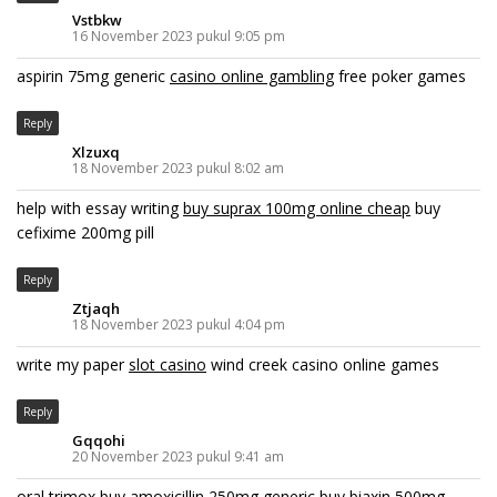
Vstbkw
16 November 2023 pukul 9:05 pm
aspirin 75mg generic
casino online gambling
free poker games
Reply
Xlzuxq
18 November 2023 pukul 8:02 am
help with essay writing
buy suprax 100mg online cheap
buy
cefixime 200mg pill
Reply
Ztjaqh
18 November 2023 pukul 4:04 pm
write my paper
slot casino
wind creek casino online games
Reply
Gqqohi
20 November 2023 pukul 9:41 am
oral trimox
buy amoxicillin 250mg generic
buy biaxin 500mg