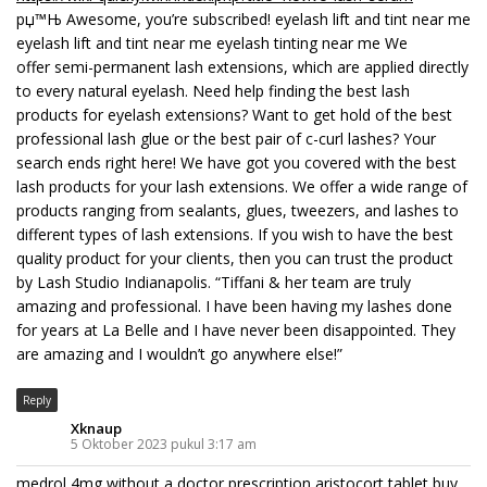
рџ™Њ Awesome, you’re subscribed! eyelash lift and tint near me
eyelash lift and tint near me eyelash tinting near me We
offer semi-permanent lash extensions, which are applied directly
to every natural eyelash. Need help finding the best lash
products for eyelash extensions? Want to get hold of the best
professional lash glue or the best pair of c-curl lashes? Your
search ends right here! We have got you covered with the best
lash products for your lash extensions. We offer a wide range of
products ranging from sealants, glues, tweezers, and lashes to
different types of lash extensions. If you wish to have the best
quality product for your clients, then you can trust the product
by Lash Studio Indianapolis. “Tiffani & her team are truly
amazing and professional. I have been having my lashes done
for years at La Belle and I have never been disappointed. They
are amazing and I wouldn’t go anywhere else!”
Reply
Xknaup
5 Oktober 2023 pukul 3:17 am
medrol 4mg without a doctor prescription
aristocort tablet
buy