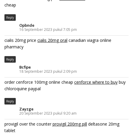
cheap
Reply
Opbnde
16 September 2023 pukul 7:05 pm
cialis 20mg price
cialis 20mg oral
canadian viagra online
pharmacy
Reply
Bcfipe
18 September 2023 pukul 2:09 pm
order cenforce 100mg online cheap
cenforce where to buy
buy
chloroquine paypal
Reply
Zayzge
20 September 2023 pukul 9:20 am
provigil over the counter
provigil 200mg pill
deltasone 20mg
tablet