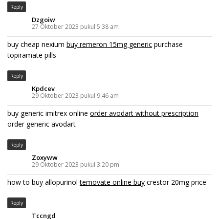
Reply
Dzgoiw
27 Oktober 2023 pukul 5:38 am
buy cheap nexium
buy remeron 15mg generic
purchase
topiramate pills
Reply
Kpdcev
29 Oktober 2023 pukul 9:46 am
buy generic imitrex online
order avodart without prescription
order generic avodart
Reply
Zoxyww
29 Oktober 2023 pukul 3:20 pm
how to buy allopurinol
temovate online buy
crestor 20mg price
Reply
Tccngd