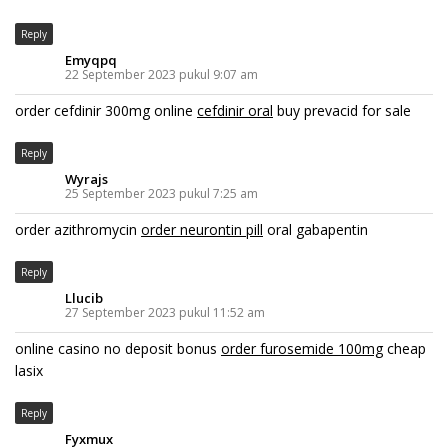
Reply
Emyqpq
22 September 2023 pukul 9:07 am
order cefdinir 300mg online
cefdinir oral
buy prevacid for sale
Reply
Wyrajs
25 September 2023 pukul 7:25 am
order azithromycin
order neurontin pill
oral gabapentin
Reply
Llucib
27 September 2023 pukul 11:52 am
online casino no deposit bonus
order furosemide 100mg
cheap
lasix
Reply
Fyxmux