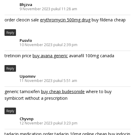
Bhjzva
9 November 2023 pukul 11:28 am
order cleocin sale
erythromycin 500mg drug
buy fildena cheap
Reply
Pusvlo
10 November 2023 pukul 2:39 pm
tretinoin price
buy avana generic
avanafil 100mg canada
Reply
Upomnv
11 November 2023 pukul 5:51 am
generic tamoxifen
buy cheap budesonide
where to buy
symbicort without a prescription
Reply
Chyvnp
12 November 2023 pukul 3:23 pm
tadacip medication
order tadacip 10mg online cheap
buy indocin