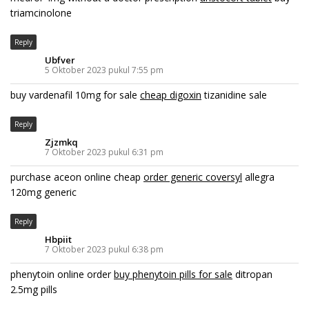
triamcinolone
Reply
Ubfver
5 Oktober 2023 pukul 7:55 pm
buy vardenafil 10mg for sale
cheap digoxin
tizanidine sale
Reply
Zjzmkq
7 Oktober 2023 pukul 6:31 pm
purchase aceon online cheap
order generic coversyl
allegra
120mg generic
Reply
Hbpiit
7 Oktober 2023 pukul 6:38 pm
phenytoin online order
buy phenytoin pills for sale
ditropan
2.5mg pills