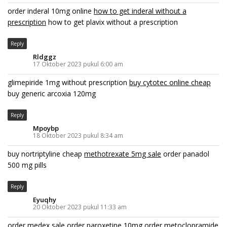
order inderal 10mg online
how to get inderal without a
prescription
how to get plavix without a prescription
Reply
Rldggz
17 Oktober 2023 pukul 6:00 am
glimepiride 1mg without prescription
buy cytotec online cheap
buy generic arcoxia 120mg
Reply
Mpoybp
18 Oktober 2023 pukul 8:34 am
buy nortriptyline cheap
methotrexate 5mg sale
order panadol
500 mg pills
Reply
Eyuqhy
20 Oktober 2023 pukul 11:33 am
order medex sale
order paroxetine 10mg
order metoclopramide