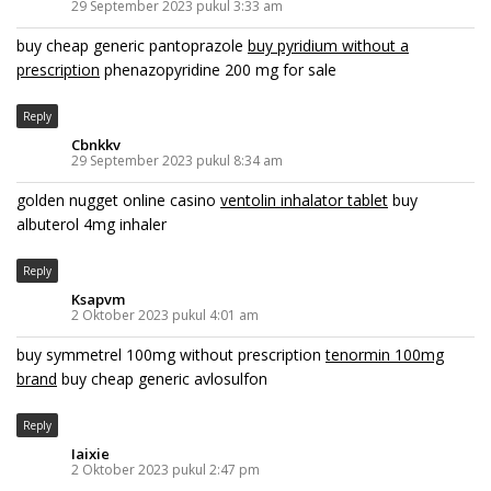
29 September 2023 pukul 3:33 am
buy cheap generic pantoprazole
buy pyridium without a
prescription
phenazopyridine 200 mg for sale
Reply
Cbnkkv
29 September 2023 pukul 8:34 am
golden nugget online casino
ventolin inhalator tablet
buy
albuterol 4mg inhaler
Reply
Ksapvm
2 Oktober 2023 pukul 4:01 am
buy symmetrel 100mg without prescription
tenormin 100mg
brand
buy cheap generic avlosulfon
Reply
Iaixie
2 Oktober 2023 pukul 2:47 pm