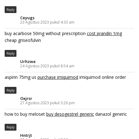
Reply
Ceyugs
23 Agustus 2023 pukul 4:33 am
buy acarbose 50mg without prescription
cost prandin 1mg
cheap griseofulvin
Reply
Urhzwe
24 Agustus 2023 pukul 8:54 am
aspirin 75mg us
purchase imiquimod
imiquimod online order
Reply
Oxjrsr
27 Agustus 2023 pukul 3:26 pm
how to buy meloset
buy desogestrel generic
danazol generic
Reply
Hntrjt