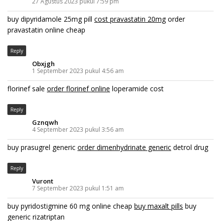
27 Agustus 2023 pukul 7:59 pm
buy dipyridamole 25mg pill
cost pravastatin 20mg
order
pravastatin online cheap
Reply
Obxjgh
1 September 2023 pukul 4:56 am
florinef sale
order florinef online
loperamide cost
Reply
Gznqwh
4 September 2023 pukul 3:56 am
buy prasugrel generic
order dimenhydrinate generic
detrol drug
Reply
Vuront
7 September 2023 pukul 1:51 am
buy pyridostigmine 60 mg online cheap
buy maxalt pills
buy
generic rizatriptan