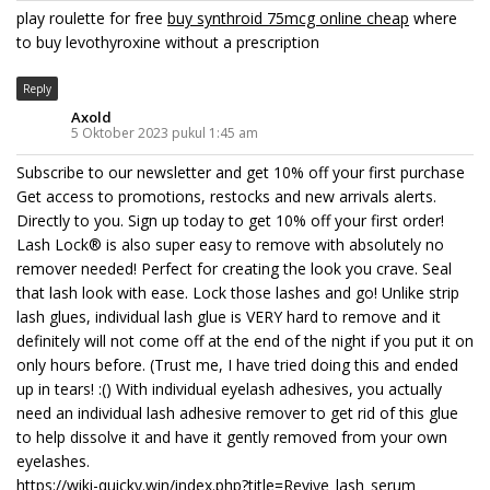
play roulette for free
buy synthroid 75mcg online cheap
where
to buy levothyroxine without a prescription
Reply
Axold
5 Oktober 2023 pukul 1:45 am
Subscribe to our newsletter and get 10% off your first purchase
Get access to promotions, restocks and new arrivals alerts.
Directly to you. Sign up today to get 10% off your first order!
Lash Lock® is also super easy to remove with absolutely no
remover needed! Perfect for creating the look you crave. Seal
that lash look with ease. Lock those lashes and go! Unlike strip
lash glues, individual lash glue is VERY hard to remove and it
definitely will not come off at the end of the night if you put it on
only hours before. (Trust me, I have tried doing this and ended
up in tears! :() With individual eyelash adhesives, you actually
need an individual lash adhesive remover to get rid of this glue
to help dissolve it and have it gently removed from your own
eyelashes.
https://wiki-quicky.win/index.php?title=Revive_lash_serum