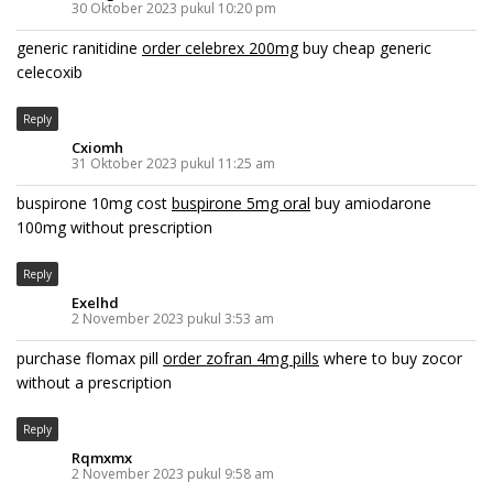
30 Oktober 2023 pukul 10:20 pm
generic ranitidine
order celebrex 200mg
buy cheap generic
celecoxib
Reply
Cxiomh
31 Oktober 2023 pukul 11:25 am
buspirone 10mg cost
buspirone 5mg oral
buy amiodarone
100mg without prescription
Reply
Exelhd
2 November 2023 pukul 3:53 am
purchase flomax pill
order zofran 4mg pills
where to buy zocor
without a prescription
Reply
Rqmxmx
2 November 2023 pukul 9:58 am