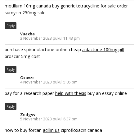
motilium 10mg canada
buy generic tetracycline for sale
order
sumycin 250mg sale
Reply
Vuaxha
3 November 2023 pukul 11:43 pm
purchase spironolactone online cheap
aldactone 100mg pill
proscar 5mg cost
Reply
Oxavzc
4 November 2023 pukul 5:05 pm
pay for a research paper
help with thesis
buy an essay online
Reply
Zedgvv
5 November 2023 pukul 8:37 pm
how to buy forcan
acillin us
ciprofloxacin canada