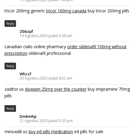
tricor 200mg generic
tricor 160mg canada
buy tricor 200mg pills
Reply
Zbbzpf
19 Agustus 2023 pukul 2:09 am
canadian cialis online pharmacy
order sildenafil 100mg without
prescription
sildenafil professional
Reply
Wliccf
20 Agustus 2023 pukul 6:52 am
zaditor us
doxepin 25mg over the counter
buy imipramine 75mg
pills
Reply
Dmkmhp
21 Agustus 2023 pukul 5:25 pm
minoxidil us
buy ed pills medication
ed pills for sale