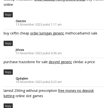
online
Reply
Oetztn
13 November 2023 pukul 1:17 am
buy ceftin cheap
order lumigan generic
methocarbamol sale
Reply
Jtlvxe
15 November 2023 pukul 6:38 am
purchase trazodone for sale
desyrel generic
clindac a price
Reply
Qjdqkm
16 November 2023 pukul 6:23 am
lamisil 250mg without prescription
free money no deposit
betting
online slot games
Reply