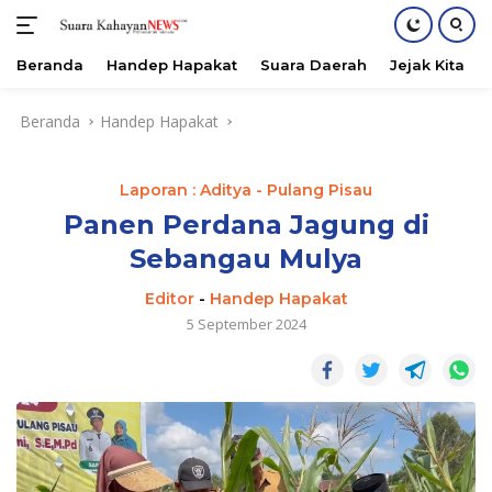
Beranda
Handep Hapakat
Suara Daerah
Jejak Kita
Langsung
Beranda
Handep Hapakat
ke
konten
Laporan : Aditya - Pulang Pisau
Panen Perdana Jagung di
Sebangau Mulya
Editor
-
Handep Hapakat
5 September 2024