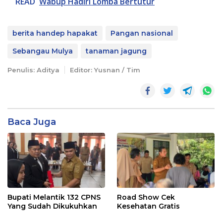
READ
Wabup Hadiri Lomba Bertutur
berita handep hapakat
Pangan nasional
Sebangau Mulya
tanaman jagung
Penulis: Aditya
Editor: Yusnan / Tim
Baca Juga
Bupati Melantik 132 CPNS
Road Show Cek
Yang Sudah Dikukuhkan
Kesehatan Gratis