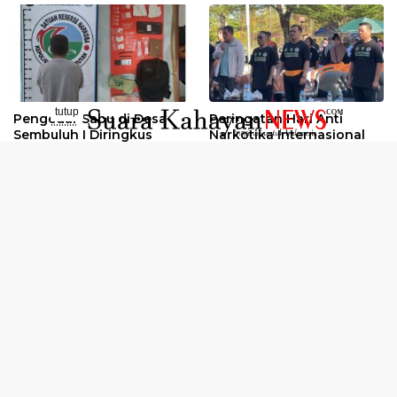
tutup
Pengedar Sabu di Desa
Peringatan Hari Anti
..........
Sembuluh I Diringkus
Narkotika Internasional
2026
Oknum Kuli Tinta Diduga
Kunjungan Kerja Kajati
Pengedar Sabu Dibekuk
Kalteng ke Pulang Pisau
Selengkapnya