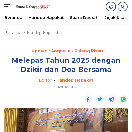
Beranda
Handep Hapakat
Suara Daerah
Jejak Kita
Langsung
Beranda
Handep Hapakat
ke
konten
Laporan : Anggelia - Pulang Pisau
Melepas Tahun 2025 dengan
Dzikir dan Doa Bersama
Editor
-
Handep Hapakat
1 Januari 2026