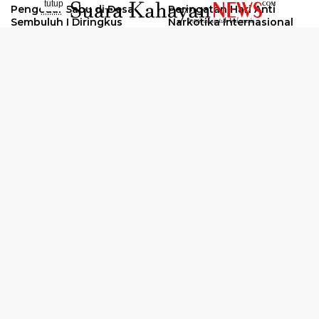
tutup
Pengedar Sabu di Desa
Peringatan Hari Anti
..........
Sembuluh I Diringkus
Narkotika Internasional
2026
Oknum Kuli Tinta Diduga
Kunjungan Kerja Kajati
Pengedar Sabu Dibekuk
Kalteng ke Pulang Pisau
Selengkapnya