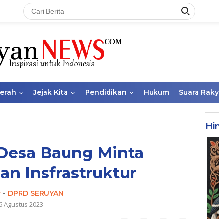
aerah
Jejak Kita
Pendidikan
Hukum
Suara Raky
Hi
Desa Baung Minta
n Insfrastruktur
r
-
DPRD SERUYAN
6 Agustus 2023