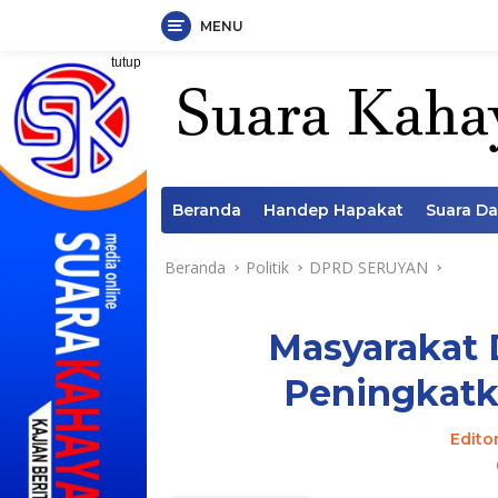
MENU
Langsung
tutup
ke
konten
Beranda
Handep Hapakat
Suara D
Beranda
Politik
DPRD SERUYAN
Masyarakat 
Peningkatka
Edito