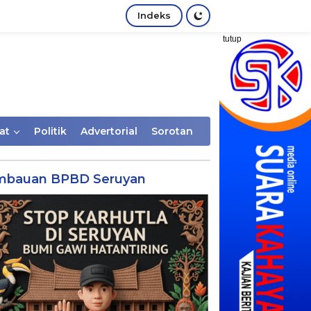
Indeks
tutup
at
Politik
Advertorial
Sorotan
mbauan BPBD Seruyan