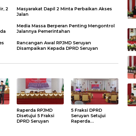
r, 2
Masyarakat Dapil 2 Minta Perbaikan Akses
Jalan
Media Massa Berperan Penting Mengontrol
rda
Jalannya Pemerintahan
es
Rancangan Awal RPJMD Seruyan
Disampaikan Kepada DPRD Seruyan
Raperda RPJMD
5 Fraksi DPRD
Disetujui 5 Fraksi
Seruyan Setujui
DPRD Seruyan
Raperda
adi
Pertanggungjawaba
n Pelaksanaan APBD