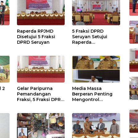
Raperda RPJMD
5 Fraksi DPRD
Disetujui 5 Fraksi
Seruyan Setujui
DPRD Seruyan
Raperda
adi
Pertanggungjawaba
n Pelaksanaan APBD
TA 2024
l 2
Gelar Paripurna
Media Massa
Pemandangan
Berperan Penting
Fraksi, 5 Fraksi DPRD
Mengontrol
Terima 2 Buah
Jalannya
Usulan Raperda
Pemerintahan