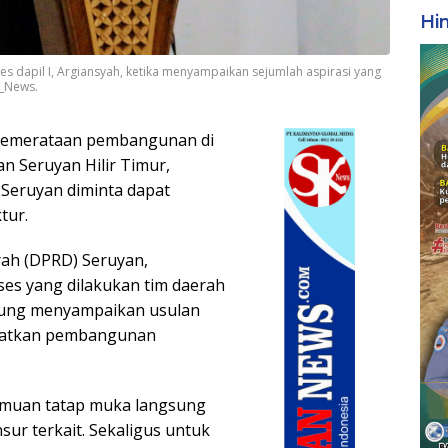
Hi
es dapil I, Argiansyah, ketika menyampaikan sejumlah aspirasi yang
K_News.
pemerataan pembangunan di
n Seruyan Hilir Timur,
Seruyan diminta dapat
tur.
ah (DPRD) Seruyan,
ses yang dilakukan tim daerah
Baung menyampaikan usulan
gkatkan pembangunan
temuan tatap muka langsung
sur terkait. Sekaligus untuk