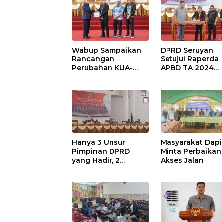
Wabup Sampaikan
DPRD Seruyan
Rancangan
Setujui Raperda
Perubahan KUA-
APBD TA 2024
PPAS APBD TA 2025
Ditetapkan Menj
Perda
Hanya 3 Unsur
Masyarakat Dapi
Pimpinan DPRD
Minta Perbaikan
yang Hadir, 2
Akses Jalan
Agenda Paripurna
Terpaksa di Tunda