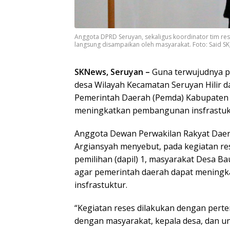
Anggota DPRD Seruyan, sekaligus koordinator tim res
langsung disampaikan oleh masyarakat. Foto: Said S
SKNews, Seruyan –
Guna terwujudnya 
desa Wilayah Kecamatan Seruyan Hilir da
Pemerintah Daerah (Pemda) Kabupaten 
meningkatkan pembangunan insfrastuk
Anggota Dewan Perwakilan Rakyat Daer
Argiansyah menyebut, pada kegiatan re
pemilihan (dapil) 1, masyarakat Desa 
agar pemerintah daerah dapat menin
insfrastuktur.
“Kegiatan reses dilakukan dengan per
dengan masyarakat, kepala desa, dan un