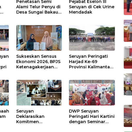
Penetasan Semi
Pejabat Eselon III
n
Alami Telur Penyu di
Seruyan di Cek Urine
Desa Sungai Bakau
Mendadak
Diresmikan
has
BU,
 dan
uyan
Sukseskan Sensus
Seruyan Peringati
Ekonomi 2026, BPJS
Harjad Ke-69
rpri
Ketenagakerjaan
Provinsi Kalimantan
Kapuas dan BPS
Tengah
Lindungi Ribuan
Petugas Lapangan
maah
Seruyan
DWP Seruyan
lam
Deklarasikan
Peringati Hari Kartini
Komitmen
dengan Seminar
Perlindungan
Public Speaking