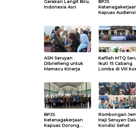
Gerakan Langit Biru,
BPJS
Indonesia Asri
Ketenagakerjaa
Kapuas Audiensi
dengan Bupati
Pulang Pisau Ba
Kepesertaan PK
Ekosistem Desa,
Pekerja Rentan
ASN Seruyan
Kafilah MTQ Ser
Dibriefieng untuk
Ikuti 15 Cabang
Memacu Kinerja
Lomba di VIII Ko
BPJS
Rombongan Je
Ketenagakerjaan
Haji Seruyan Da
Kapuas Dorong
Kondisi Sehat
Penguatan