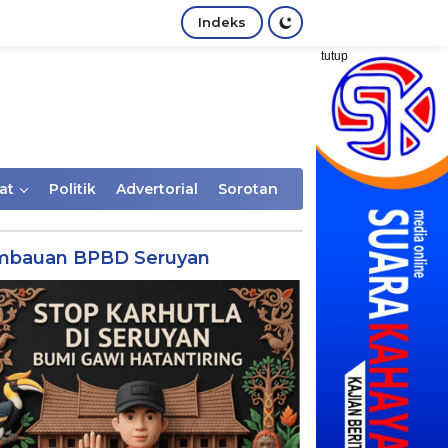
Indeks
tutup
at
Politik
Advertorial
Sorotan
mbauan BPBD Seruyan