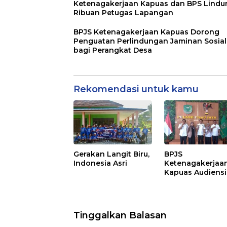
Ketenagakerjaan Kapuas dan BPS Lindu
Ribuan Petugas Lapangan
BPJS Ketenagakerjaan Kapuas Dorong
Penguatan Perlindungan Jaminan Sosial
bagi Perangkat Desa
Rekomendasi untuk kamu
Gerakan Langit Biru,
BPJS
Indonesia Asri
Ketenagakerjaa
Kapuas Audiensi
dengan Bupati
Pulang Pisau Ba
Kepesertaan PK
Ekosistem Desa,
Tinggalkan Balasan
Pekerja Rentan