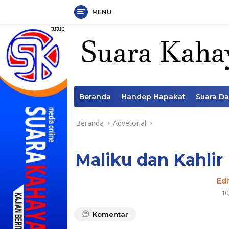
MENU
Langsung
tutup
ke
konten
Beranda
Handep Hapakat
Suara D
Beranda
Advetorial
Maliku dan Kahlir
Edi
10
Komentar