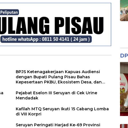
Gambut di Tengah
Menginspirasi Kaum
Ancaman El Nino
Perempuan
DP
BPJS Ketenagakerjaan Kapuas Audiensi
dengan Bupati Pulang Pisau Bahas
Kepesertaan PKBU, Ekosistem Desa, dan
Pekerja Rentan
sa
Pejabat Eselon III Seruyan di Cek Urine
Mendadak
Kafilah MTQ Seruyan Ikuti 15 Cabang Lomba
di VIII Korpri
Seruyan Peringati Harjad Ke-69 Provinsi