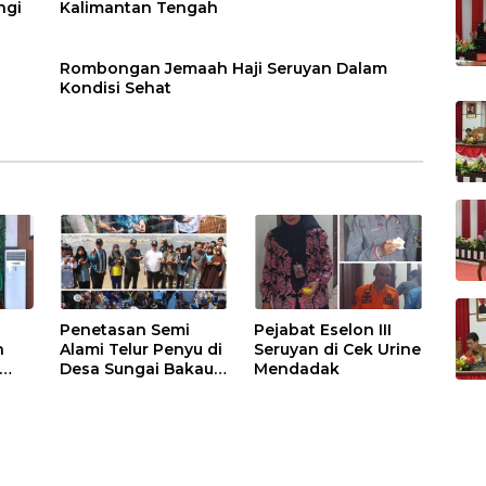
ngi
Kalimantan Tengah
Rombongan Jemaah Haji Seruyan Dalam
Kondisi Sehat
Penetasan Semi
Pejabat Eselon III
n
Alami Telur Penyu di
Seruyan di Cek Urine
Desa Sungai Bakau
Mendadak
Diresmikan
has
BU,
 dan