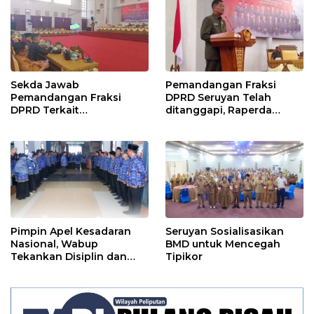
Sekda Jawab
Pemandangan Fraksi
Pemandangan Fraksi
DPRD Seruyan Telah
DPRD Terkait
ditanggapi, Raperda
Pertanggungjawaban
RPJMD Segera
Pelaksanaan APBD TA
Ditindaklanjuti
2024
Pimpin Apel Kesadaran
Seruyan Sosialisasikan
Nasional, Wabup
BMD untuk Mencegah
Tekankan Disiplin dan
Tipikor
Tanggung Jawab Kepada
Para ASN