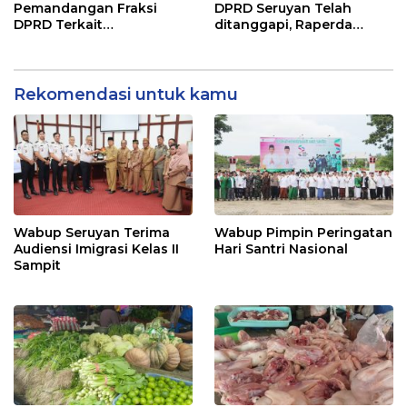
Pemandangan Fraksi
DPRD Seruyan Telah
DPRD Terkait
ditanggapi, Raperda
Pertanggungjawaban
RPJMD Segera
Pelaksanaan APBD TA
Ditindaklanjuti
2024
Rekomendasi untuk kamu
Wabup Seruyan Terima
Wabup Pimpin Peringatan
Audiensi Imigrasi Kelas II
Hari Santri Nasional
Sampit