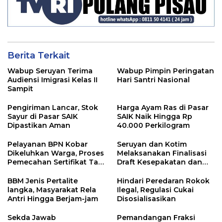
Berita Terkait
Wabup Seruyan Terima
Wabup Pimpin Peringatan
Audiensi Imigrasi Kelas II
Hari Santri Nasional
Sampit
Pengiriman Lancar, Stok
Harga Ayam Ras di Pasar
Sayur di Pasar SAIK
SAIK Naik Hingga Rp
Dipastikan Aman
40.000 Perkilogram
Pelayanan BPN Kobar
Seruyan dan Kotim
Dikeluhkan Warga, Proses
Melaksanakan Finalisasi
Pemecahan Sertifikat Tak
Draft Kesepakatan dan
Kunjung Selesai
Perjanjian Bersama
BBM Jenis Pertalite
Hindari Peredaran Rokok
langka, Masyarakat Rela
Ilegal, Regulasi Cukai
Antri Hingga Berjam-jam
Disosialisasikan
Sekda Jawab
Pemandangan Fraksi