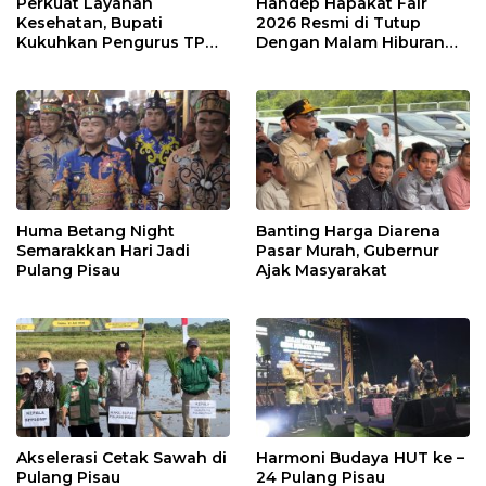
Perkuat Layanan
Handep Hapakat Fair
Kesehatan, Bupati
2026 Resmi di Tutup
Kukuhkan Pengurus TP
Dengan Malam Hiburan
Posyandu
Rakyat
Huma Betang Night
Banting Harga Diarena
Semarakkan Hari Jadi
Pasar Murah, Gubernur
Pulang Pisau
Ajak Masyarakat
Akselerasi Cetak Sawah di
Harmoni Budaya HUT ke –
Pulang Pisau
24 Pulang Pisau