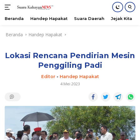
Beranda
Handep Hapakat
Suara Daerah
Jejak Kita
Langsung
Beranda
Handep Hapakat
ke
konten
Lokasi Rencana Pendirian Mesin
Penggiling Padi
Editor
-
Handep Hapakat
4 Mei 2023