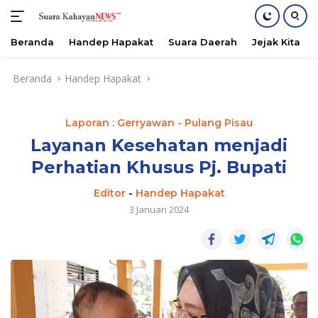
Beranda
Handep Hapakat
Suara Daerah
Jejak Kita
Langsung
Beranda
Handep Hapakat
ke
konten
Laporan : Gerryawan - Pulang Pisau
Layanan Kesehatan menjadi
Perhatian Khusus Pj. Bupati
Editor
-
Handep Hapakat
3 Januari 2024