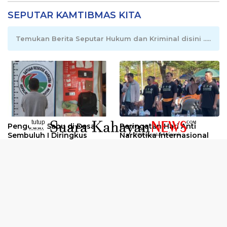
SEPUTAR KAMTIBMAS KITA
Temukan Berita Seputar Hukum dan Kriminal disini .....
tutup
Pengedar Sabu di Desa
Peringatan Hari Anti
..........
Sembuluh I Diringkus
Narkotika Internasional
2026
Oknum Kuli Tinta Diduga
Kunjungan Kerja Kajati