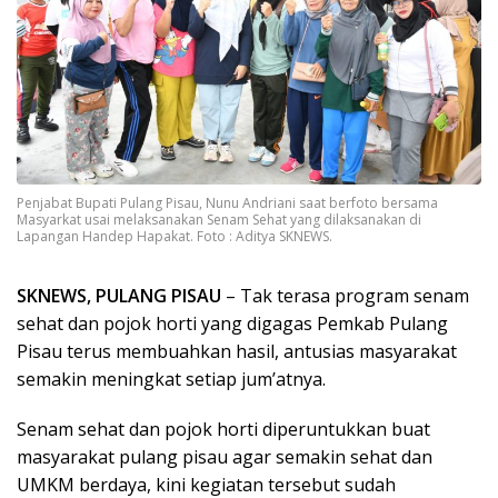
Penjabat Bupati Pulang Pisau, Nunu Andriani saat berfoto bersama
Masyarkat usai melaksanakan Senam Sehat yang dilaksanakan di
Lapangan Handep Hapakat. Foto : Aditya SKNEWS.
SKNEWS, PULANG PISAU
– Tak terasa program senam
sehat dan pojok horti yang digagas Pemkab Pulang
Pisau terus membuahkan hasil, antusias masyarakat
semakin meningkat setiap jum’atnya.
Senam sehat dan pojok horti diperuntukkan buat
masyarakat pulang pisau agar semakin sehat dan
UMKM berdaya, kini kegiatan tersebut sudah