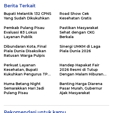
Berita Terkait
Bupati Melantik 132 CPNS
Road Show Cek
Yang Sudah Dikukuhkan
Kesehatan Gratis
Pemkab Pulang Pisau
Pastikan Masyarakat
Evaluasi 83 Lokus
Sehat dengan CKG
Layanan Publik
Berkala
Dibundaran Kota, Final
Sinergi UMKM di Laga
Piala Dunia Disaksikan
Piala Dunia 2026
Ratusan Warga Pulpis
Perkuat Layanan
Handep Hapakat Fair
Kesehatan, Bupati
2026 Resmi di Tutup
Kukuhkan Pengurus TP
Dengan Malam Hiburan
Posyandu
Rakyat
Huma Betang Night
Banting Harga Diarena
Semarakkan Hari Jadi
Pasar Murah, Gubernur
Pulang Pisau
Ajak Masyarakat
Rekomendasi untuk kamu