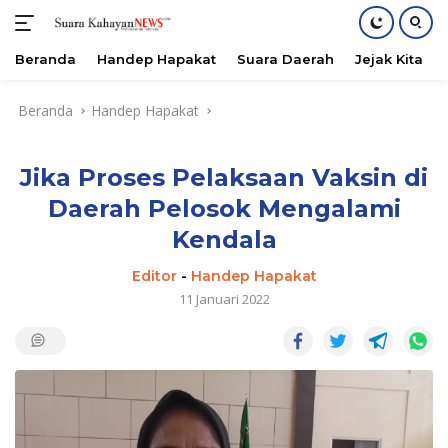
Beranda
Handep Hapakat
Suara Daerah
Jejak Kita
Langsung
Beranda
Handep Hapakat
ke
konten
Jika Proses Pelaksaan Vaksin di
Daerah Pelosok Mengalami
Kendala
Editor
-
Handep Hapakat
11 Januari 2022